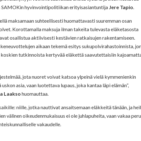
a SAMOKin hyvinvointipolitiikan erityisasiantuntija
Jere Tapio
.
sellä maksamaan suhteellisesti huomattavasti suuremman osan
lvet. Korottamalla maksuja ilman takeita tulevasta eläketasosta
vat osallistua aktiivisesti kestävien ratkaisujen rakentamiseen.
läkeneuvottelujen aikaan tekemä esitys sukupolvirahastoinnista, jo
 koskien tutkinnoista kertyvää eläkettä saavutettaisiin kajoamatt
 järjestelmää, jota nuoret voivat katsoa ylpeinä vielä kymmenienkin
ä uskon asia, vaan luotettava lupaus, joka kantaa läpi elämän”,
a Laakso
huomauttaa.
kille: niille, jotka nauttivat ansaitsemaan eläkkeitä tänään, ja heil
en välinen oikeudenmukaisuus ei ole juhlapuheita, vaan vakaa per
hteiskunnalliselle vakaudelle.