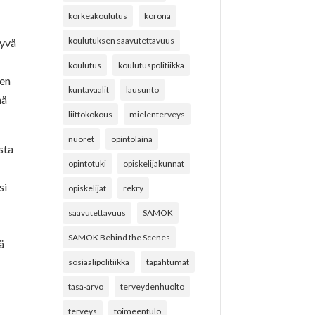
korkeakoulutus
korona
koulutuksen saavutettavuus
tyvä
koulutus
koulutuspolitiikka
den
kuntavaalit
lausunto
nä
liittokokous
mielenterveys
nuoret
opintolaina
sta
opintotuki
opiskelijakunnat
si
opiskelijat
rekry
saavutettavuus
SAMOK
SAMOK Behind the Scenes
ä
sosiaalipolitiikka
tapahtumat
tasa-arvo
terveydenhuolto
terveys
toimeentulo