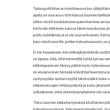
Talouspolitiikan arviointineuvoston väläyttäm
ajalta on suorassa ristiriidassa Suomen hallit
eläke viestii koulutukseen panostamisen arv
kertyvän eläkkeen kanssa tämä muodostaa yhten
polku työelämässä ei ole suoraviivainen. Ker
karu viesti nuorille, joiden tulevaisuususko on 
Ei ole kauaakaan, kun eläkejärjestelmän uudist
on lupaus siitä, että tekemällä työtä turvaa v
eläkelupauksen täytyy päteä myös tulevaisuudessa
on ensiarvoisen tärkeää kiinnittää huomiota nu
syntyvyyden laskun myötä tämä määrä tulee va
eläkemaksujen riittävyydestä ja koko järjest
selkeämmin, ettei yhteiskunnallamme ole var
“Siksi nuorten eläkekertymästä etsittävien pik
tulevaisuususkoon. Vain investoimalla työ- ja