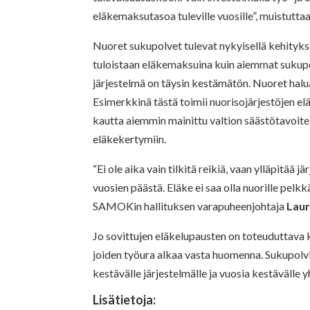
eläkemaksutasoa tuleville vuosille”, muistutta
Nuoret sukupolvet tulevat nykyisellä kehityk
tuloistaan eläkemaksuina kuin aiemmat sukupo
järjestelmä on täysin kestämätön. Nuoret halua
Esimerkkinä tästä toimii nuorisojärjestöjen e
kautta aiemmin mainittu valtion säästötavoite
eläkekertymiin.
“Ei ole aika vain tilkitä reikiä, vaan ylläpitää
vuosien päästä. Eläke ei saa olla nuorille pelkk
SAMOKin hallituksen varapuheenjohtaja
Laur
Jo sovittujen eläkelupausten on toteuduttava kai
joiden työura alkaa vasta huomenna. Sukupolvi
kestävälle järjestelmälle ja vuosia kestävälle y
Lisätietoja: