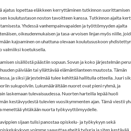
ä ajatus lopettaa eläkkeen kerryttäminen tutkinnon suorittamisen
uksen koulutustason noston tavoitteen kanssa. Tutkinnon ajalta ker
ostamisesta. Yhdessä vanhempainvapaiden ja työttömyyden ajalta
äisen, oikeudenmukaisen ja tasa-arvoisen linjan myös niille, joi
tymään kajoaminen on uhattuna olevaan koulutususkoon yhdistetty
jo valmiiksi koetuksella.
amisen sisällöstä päästiin sopuun. Sovun ja koko järjestelmän peru
anhuuden päiviään tai yllättävää elämäntilanteen muutosta. Tämän
, ja siksi järjestelmää tulee kehittää hallitulla otteella. Juuri sik
oriin sukupolviin. Lukumäärältään nuoret ovat pieni ryhmä, ja
in laskemaan tulevaisuudessa. Nuorten harteilla lepää huoli
elmän kestävyydestä tulevien vuosikymmenten ajan. Tämä viestii yh
aa menettää yhtäkään nuorta työkyvyttömyydelle.
avippien sijaan tulisi panostaa opiskelu- ja työkykyyn sekä
 opiskelukykyyn voimme saavuttaa eheitä työuria ja siten kestävää