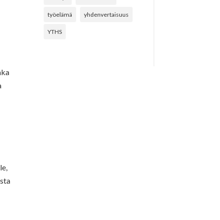
työelämä
yhdenvertaisuus
YTHS
nka
a
le,
usta