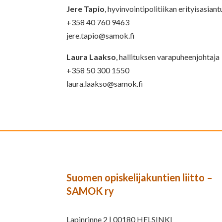
Jere Tapio
, hyvinvointipolitiikan erityisasiant
+358 40 760 9463
jere.tapio@samok.fi
Laura Laakso
, hallituksen varapuheenjohtaja
+358 50 300 1550
laura.laakso@samok.fi
Suomen opiskelijakuntien liitto –
SAMOK ry
Lapinrinne 2 | 00180 HELSINKI