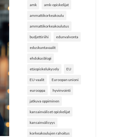
amk
amk-opiskelijat
ammattikorkeakoulu
ammattikorkeakoulutus
budjettiriihi
edunvalvonta
eduskuntavaalit
ehdokasblogi
etäopiskelukysely
EU
EU-vaalit
Euroopan unioni
eurooppa
hyvinvointi
jatkuva oppiminen
kansainväliset opiskelijat
kansainvälisyys
korkeakoulujen rahoitus