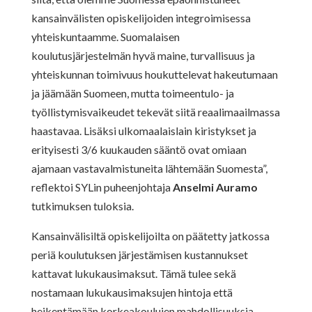
kansainvälisten opiskelijoiden integroimisessa
yhteiskuntaamme. Suomalaisen
koulutusjärjestelmän hyvä maine, turvallisuus ja
yhteiskunnan toimivuus houkuttelevat hakeutumaan
ja jäämään Suomeen, mutta toimeentulo- ja
työllistymisvaikeudet tekevät siitä reaalimaailmassa
haastavaa. Lisäksi ulkomaalaislain kiristykset ja
erityisesti 3/6 kuukauden sääntö ovat omiaan
ajamaan vastavalmistuneita lähtemään Suomesta”,
reflektoi SYLin puheenjohtaja
Anselmi Auramo
tutkimuksen tuloksia.
Kansainvälisiltä opiskelijoilta on päätetty jatkossa
periä koulutuksen järjestämisen kustannukset
kattavat lukukausimaksut. Tämä tulee sekä
nostamaan lukukausimaksujen hintoja että
heikentämään korkeakoulujen mahdollisuuksia