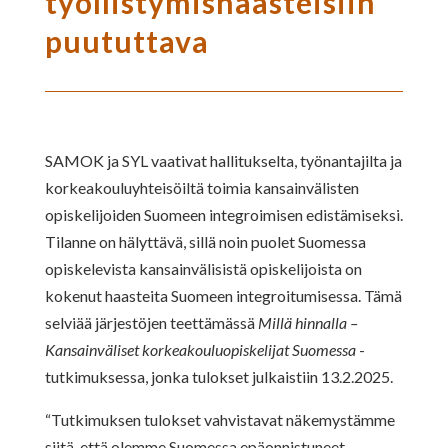
työllistymishaasteisiin
puututtava
SAMOK ja SYL vaativat hallitukselta, työnantajilta ja
korkeakouluyhteisöiltä toimia kansainvälisten
opiskelijoiden Suomeen integroimisen edistämiseksi.
Tilanne on hälyttävä, sillä noin puolet Suomessa
opiskelevista kansainvälisistä opiskelijoista on
kokenut haasteita Suomeen integroitumisessa. Tämä
selviää järjestöjen teettämässä
Millä hinnalla –
Kansainväliset korkeakouluopiskelijat Suomessa
-
tutkimuksessa, jonka tulokset julkaistiin 13.2.2025.
“Tutkimuksen tulokset vahvistavat näkemystämme
siitä, että olemme Suomessa epäonnistuneet