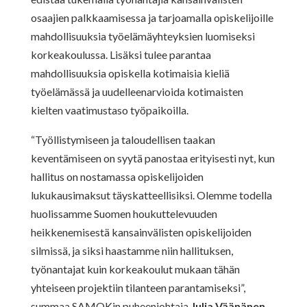
osaajien palkkaamisessa ja tarjoamalla opiskelijoille
mahdollisuuksia työelämäyhteyksien luomiseksi
korkeakoulussa. Lisäksi tulee parantaa
mahdollisuuksia opiskella kotimaisia kieliä
työelämässä ja uudelleenarvioida kotimaisten
kielten vaatimustaso työpaikoilla.
“Työllistymiseen ja taloudellisen taakan
keventämiseen on syytä panostaa erityisesti nyt, kun
hallitus on nostamassa opiskelijoiden
lukukausimaksut täyskatteellisiksi. Olemme todella
huolissamme Suomen houkuttelevuuden
heikkenemisestä kansainvälisten opiskelijoiden
silmissä, ja siksi haastamme niin hallituksen,
työnantajat kuin korkeakoulut mukaan tähän
yhteiseen projektiin tilanteen parantamiseksi”,
summaa SAMOKin puheenjohtaja
Julia Väänänen
.