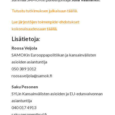
Tutustu tutkimuksen julkaisuun täällä.
Lue järjestöjen toimenpide-ehdotukset
kokonaisuudessaan täällä.
Lisätietoja:
Roosa Veijola
SAMOKin Eurooppapolitiikan ja kansainvälisten
asioiden asiantuntija
050 389 1012
roosa.veijola@samok.fi
Saku Pesonen
SYLin Kansainvälisten asioiden ja EU-edunvalvonnan
asiantuntija
040 017 4913
saku.pesonen@syl.fi