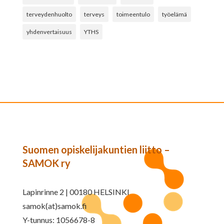
terveydenhuolto
terveys
toimeentulo
työelämä
yhdenvertaisuus
YTHS
Suomen opiskelijakuntien liitto –
SAMOK ry
Lapinrinne 2 | 00180 HELSINKI
samok(at)samok.fi
Y-tunnus: 1056678-8