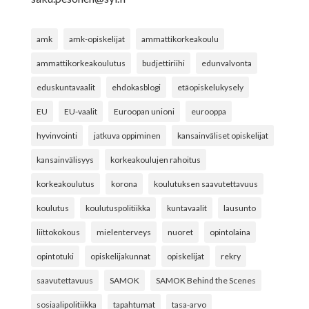
amk
amk-opiskelijat
ammattikorkeakoulu
ammattikorkeakoulutus
budjettiriihi
edunvalvonta
eduskuntavaalit
ehdokasblogi
etäopiskelukysely
EU
EU-vaalit
Euroopan unioni
eurooppa
hyvinvointi
jatkuva oppiminen
kansainväliset opiskelijat
kansainvälisyys
korkeakoulujen rahoitus
korkeakoulutus
korona
koulutuksen saavutettavuus
koulutus
koulutuspolitiikka
kuntavaalit
lausunto
liittokokous
mielenterveys
nuoret
opintolaina
opintotuki
opiskelijakunnat
opiskelijat
rekry
saavutettavuus
SAMOK
SAMOK Behind the Scenes
sosiaalipolitiikka
tapahtumat
tasa-arvo