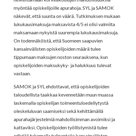
myöntää opiskelijoille apurahoja. SYL ja SAMOK
näkevät, että suunta on väärä. Tutkimuksen mukaan
lukukausimaksuja maksavista 4/5 ei olisi valmiita
maksamaan nykyistä suurempia lukukausimaksuja.
On todennäköistä, että Suomeen saapuvien
kansainvälisten opiskelijoiden määrä tulee
tippumaan maksujen noston seurauksena, kun
opiskelijoiden maksukyky- ja halukkuus tulevat
vastaan.
SAMOK ja SYL ehdottavat, että opiskelijoiden
taloudellista taakkaa kevennetään muun muassa
laskemalla opiskelijan toimeentuloedellytystä
oleskeluluvan saamiseksi sekä kehittämällä
apurahajärjestelmiä mahdollisimman avoimiksi ja
kattaviksi. Opiskelijoiden työllistymistä tulee
edistää tukemalla työnantajia kansainvälisten