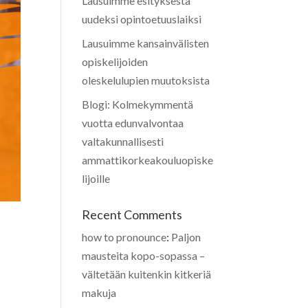
Lausuimme esityksestä
uudeksi opintoetuuslaiksi
Lausuimme kansainvälisten
opiskelijoiden
oleskelulupien muutoksista
Blogi: Kolmekymmentä
vuotta edunvalvontaa
valtakunnallisesti
ammattikorkeakouluopiske
lijoille
Recent Comments
how to pronounce
:
Paljon
mausteita kopo-sopassa –
vältetään kuitenkin kitkeriä
makuja