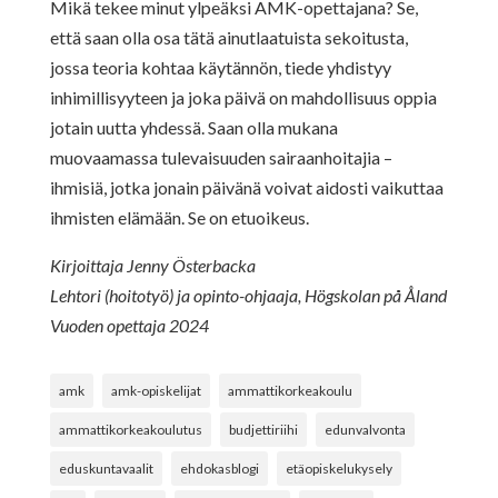
Mikä tekee minut ylpeäksi AMK-opettajana? Se,
että saan olla osa tätä ainutlaatuista sekoitusta,
jossa teoria kohtaa käytännön, tiede yhdistyy
inhimillisyyteen ja joka päivä on mahdollisuus oppia
jotain uutta yhdessä. Saan olla mukana
muovaamassa tulevaisuuden sairaanhoitajia –
ihmisiä, jotka jonain päivänä voivat aidosti vaikuttaa
ihmisten elämään. Se on etuoikeus.
Kirjoittaja Jenny Österbacka
Lehtori (hoitotyö) ja opinto-ohjaaja, Högskolan på Åland
Vuoden opettaja 2024
amk
amk-opiskelijat
ammattikorkeakoulu
ammattikorkeakoulutus
budjettiriihi
edunvalvonta
eduskuntavaalit
ehdokasblogi
etäopiskelukysely