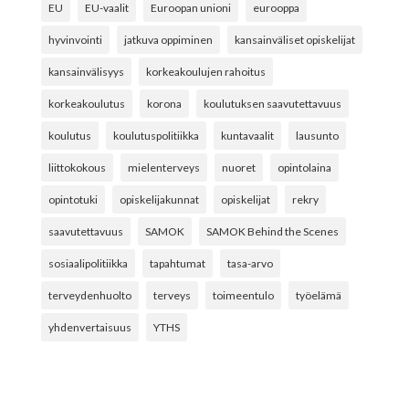
EU
EU-vaalit
Euroopan unioni
eurooppa
hyvinvointi
jatkuva oppiminen
kansainväliset opiskelijat
kansainvälisyys
korkeakoulujen rahoitus
korkeakoulutus
korona
koulutuksen saavutettavuus
koulutus
koulutuspolitiikka
kuntavaalit
lausunto
liittokokous
mielenterveys
nuoret
opintolaina
opintotuki
opiskelijakunnat
opiskelijat
rekry
saavutettavuus
SAMOK
SAMOK Behind the Scenes
sosiaalipolitiikka
tapahtumat
tasa-arvo
terveydenhuolto
terveys
toimeentulo
työelämä
yhdenvertaisuus
YTHS