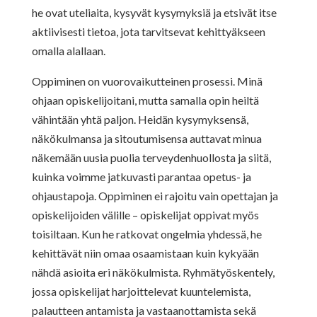
he ovat uteliaita, kysyvät kysymyksiä ja etsivät itse
aktiivisesti tietoa, jota tarvitsevat kehittyäkseen
omalla alallaan.
Oppiminen on vuorovaikutteinen prosessi. Minä
ohjaan opiskelijoitani, mutta samalla opin heiltä
vähintään yhtä paljon. Heidän kysymyksensä,
näkökulmansa ja sitoutumisensa auttavat minua
näkemään uusia puolia terveydenhuollosta ja siitä,
kuinka voimme jatkuvasti parantaa opetus- ja
ohjaustapoja. Oppiminen ei rajoitu vain opettajan ja
opiskelijoiden välille – opiskelijat oppivat myös
toisiltaan. Kun he ratkovat ongelmia yhdessä, he
kehittävät niin omaa osaamistaan kuin kykyään
nähdä asioita eri näkökulmista. Ryhmätyöskentely,
jossa opiskelijat harjoittelevat kuuntelemista,
palautteen antamista ja vastaanottamista sekä