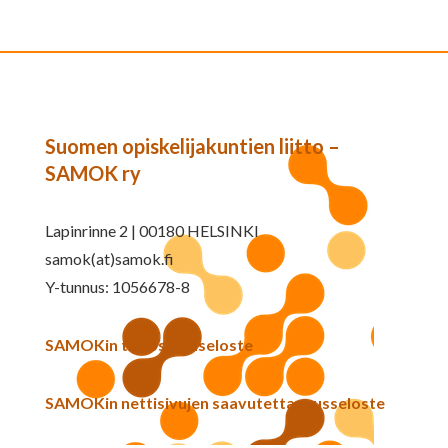
Suomen opiskelijakuntien liitto –
SAMOK ry
Lapinrinne 2 | 00180 HELSINKI
samok(at)samok.fi
Y-tunnus: 1056678-8
SAMOKin tietosuojaseloste
SAMOKin nettisivujen saavutettavuusseloste