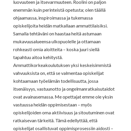
luovuuteen ja itsevarmuuteen. Roolini on paljon
enemmän kuin perinteistä opetusta; olen täällä
ohjaamassa, inspiroimassa ja tukemassa
opiskelijoita heidän matkallaan ammattilaisiksi.
Samalla tehtäväni on haastaa heitä astumaan
mukavuusalueensa ulkopuolelle ja ottamaan
rohkeasti omia aloitteita – koska juuri siellä
tapahtuu aitoa kehitystä.
Ammattikorkeakoulutuksen yksi keskeisimmistä
vahvuuksista on, että se valmentaa opiskelijat
kohtaamaan työelämän todellisuutta, jossa
itsenäisyys, vastuunotto ja ongelmanratkaisutaidot
ovat avainasemassa. Me opettajat emme ole yksin
vastuussa heidän oppimisestaan – myös
opiskelijoiden oma aktiivisuus ja sitoutuminen ovat
ratkaisevan tärkeitä. Tämä edellyttää, että
opiskelijat osallistuvat oppimisprosessiin aidosti –