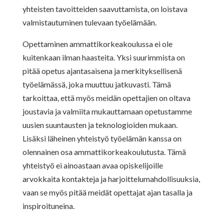
yhteisten tavoitteiden saavuttamista, on loistava
valmistautuminen tulevaan työelämään.
Opettaminen ammattikorkeakoulussa ei ole
kuitenkaan ilman haasteita. Yksi suurimmista on
pitää opetus ajantasaisena ja merkityksellisenä
työelämässä, joka muuttuu jatkuvasti. Tämä
tarkoittaa, että myös meidän opettajien on oltava
joustavia ja valmiita mukauttamaan opetustamme
uusien suuntausten ja teknologioiden mukaan.
Lisäksi läheinen yhteistyö työelämän kanssa on
olennainen osa ammattikorkeakoulutusta. Tämä
yhteistyö ei ainoastaan avaa opiskelijoille
arvokkaita kontakteja ja harjoittelumahdollisuuksia,
vaan se myös pitää meidät opettajat ajan tasalla ja
inspiroituneina.