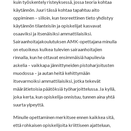
kuin työskentely risteyksessä, jossa teoria kohtaa
käytännön. Juuri tässä kohtaa tapahtuu aito
oppiminen – silloin, kun teoreettinen tieto yhdistyy
käytännön tilanteisiin ja opiskelijat kasvavat
osaaviksi ja itsenäisiksi ammattilaisiksi.
Sairaanhoitajakoulutuksen AMK-opettajana minulla
on etuoikeus kulkea tulevien sairaanhoitajien
rinnalla, kun he ottavat ensimmäisiä hapuilevia
askelia – vaikkapa jännittyneiden pistoharjoitusten
muodossa – ja autan heitä kehittymään
itsevarmoiksi ammattilaisiksi, jotka tekevät
määrätietoisia päätöksiä työharjoittelussa. Ja kyllä,
joka kerta, kun opiskelija onnistuu, tunnen aina yhtä
suurta ylpeyttä.
Minulle opettaminen merkitsee ennen kaikkea sitä,
että rohkaisen opiskelijoita kriittiseen ajatteluun,