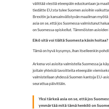
välittää viestiä eteenpäin eduskuntaan ja maai
tiedätte EU:sta tulee Suomen asioihin vaikuttav
Brexitin ja kansainvälistyvän maailman myötä 
asia on se, että jos Suomessa valmistunut halua
on Suomessa opiskellut. Tämmöisten asioiden
Eikö sitä voi tiältä Suomesta käsin hoitaa?
Tämä on hyvä kysymys, ihan itselleenkin pohdi
Arkena voi asioita valmistella Suomessa ja kä
joitain yhteisiä tavoitteita eteenpäin viemisek
valmistellaan yhdessä Suomen kantoja EU-asioih
seurattua päivittäin.
Yksi tärkeä asia on se, että jos Suomess
ymmärtää mitä tämä henkilö on Suomes