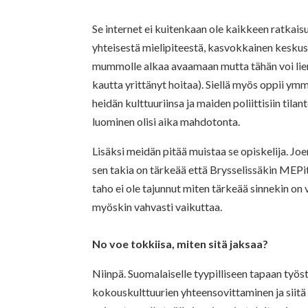
Se internet ei kuitenkaan ole kaikkeen ratkais
yhteisestä mielipiteestä, kasvokkainen keskus
mummolle alkaa avaamaan mutta tähän voi lien
kautta yrittänyt hoitaa). Siellä myös oppii y
heidän kulttuuriinsa ja maiden poliittisiin tila
luominen olisi aika mahdotonta.
Lisäksi meidän pitää muistaa se opiskelija. Joe
sen takia on tärkeää että Brysselissäkin MEPit
taho ei ole tajunnut miten tärkeää sinnekin on v
myöskin vahvasti vaikuttaa.
No voe tokkiisa, miten sitä jaksaa?
Niinpä. Suomalaiselle tyypilliseen tapaan työs
kokouskulttuurien yhteensovittaminen ja siitä 