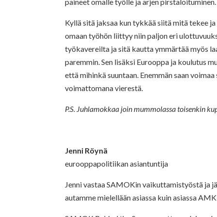
paineet omalle työlle ja arjen pirstaloituminen.
Kyllä sitä jaksaa kun tykkää siitä mitä tekee ja
omaan työhön liittyy niin paljon eri ulottuvuuks
työkavereilta ja sitä kautta ymmärtää myös la
paremmin. Sen lisäksi Eurooppa ja koulutus mu
että mihinkä suuntaan. Enemmän saan voimaa si
voimattomana vierestä.
P.S. Juhlamokkaa join mummolassa toisenkin kupi
Jenni Röynä
eurooppapolitiikan asiantuntija
Jenni vastaa SAMOKin vaikuttamistyöstä ja jä
autamme mielellään asiassa kuin asiassa AMK-o