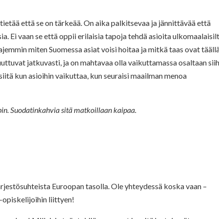
 tietää että se on tärkeää. On aika palkitsevaa ja jännittävää että
ia. Ei vaan se että oppii erilaisia tapoja tehdä asioita ulkomaalaisil
ajemmin miten Suomessa asiat voisi hoitaa ja mitkä taas ovat tääll
uttuvat jatkuvasti, ja on mahtavaa olla vaikuttamassa osaltaan sii
itä kun asioihin vaikuttaa, kun seuraisi maailman menoa
n. Suodatinkahvia sitä matkoillaan kaipaa.
rjestösuhteista Euroopan tasolla. Ole yhteydessä koska vaan –
piskelijoihin liittyen!