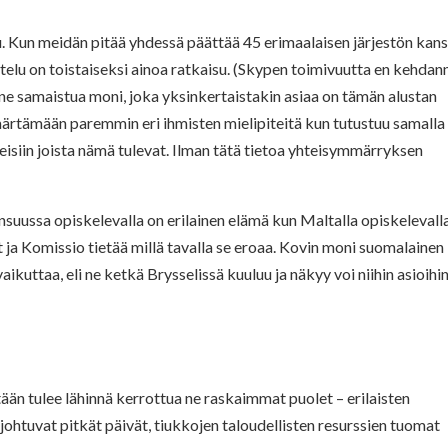
u. Kun meidän pitää yhdessä päättää 45 erimaalaisen järjestön kan
telu on toistaiseksi ainoa ratkaisu. (Skypen toimivuutta en kehdan
e samaistua moni, joka yksinkertaistakin asiaa on tämän alustan
mmärtämään paremmin eri ihmisten mielipiteitä kun tutustuu samalla
nteisiin joista nämä tulevat. Ilman tätä tietoa yhteisymmärryksen
nsuussa opiskelevalla on erilainen elämä kun Maltalla opiskelevalla
 ja Komissio tietää millä tavalla se eroaa. Kovin moni suomalainen
aikuttaa, eli ne ketkä Brysselissä kuuluu ja näkyy voi niihin asioihi
tään tulee lähinnä kerrottua ne raskaimmat puolet – erilaisten
johtuvat pitkät päivät, tiukkojen taloudellisten resurssien tuomat