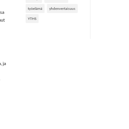
työelämä
yhdenvertaisuus
ssa
YTHS
nut
, ja
n