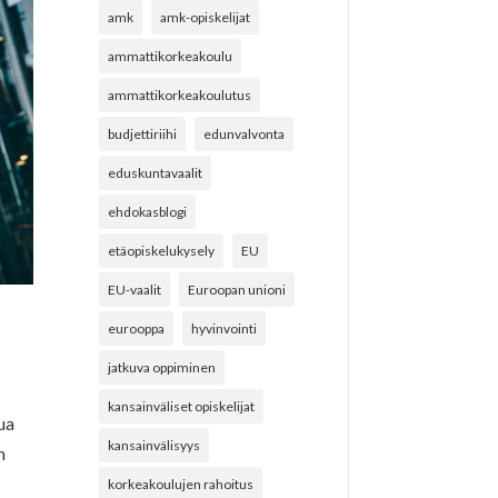
amk
amk-opiskelijat
ammattikorkeakoulu
ammattikorkeakoulutus
budjettiriihi
edunvalvonta
eduskuntavaalit
ehdokasblogi
etäopiskelukysely
EU
EU-vaalit
Euroopan unioni
eurooppa
hyvinvointi
jatkuva oppiminen
kansainväliset opiskelijat
ua
kansainvälisyys
n
korkeakoulujen rahoitus