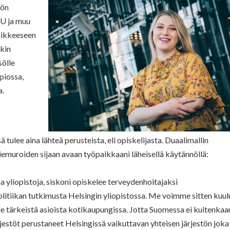
yön
EU ja muu
mikkeeseen
nkin
sölle
piossa,
a.
 tulee aina lähteä perusteista, eli opiskelijasta. Duaalimallin
kiemuroiden sijaan avaan työpaikkaani läheisellä käytännöllä:
yliopistoja, siskoni opiskelee terveydenhoitajaksi
itiikan tutkimusta Helsingin yliopistossa. Me voimme sitten kuul
ille tärkeistä asioista kotikaupungissa. Jotta Suomessa ei kuitenkaa
rjestöt perustaneet Helsingissä vaikuttavan yhteisen järjestön joka