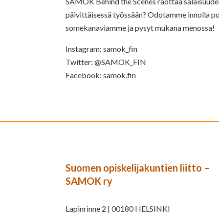
SAMOK Behind the Scenes raottaa salaisuuden 
päivittäisessä työssään? Odotamme innolla po
somekanaviamme ja pysyt mukana menossa!
Instagram: samok_fin
Twitter: @SAMOK_FIN
Facebook: samok.fin
Suomen opiskelijakuntien liitto –
SAMOK ry
Lapinrinne 2 | 00180 HELSINKI