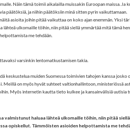
lmalle. Näin tämä toimii aikalailla muissakin Euroopan maissa. Ja 
ia päätöksiä, ja niihin päätöksiin minä sitten pyrin vaikuttamaan.
näitä asioita joihin pitää vaikuttaa on koko ajan enemmän. Yksi tä
a lähteä ulkomaille töihin, niin pitää siellä ymmärtää mitä tämä hen
 helpottamista me tehdään.
ttavaksi varsinkin lentomatkustamisen takia.
ydä keskustelua muiden Suomessa toimivien tahojen kanssa josko o
si. Meillä on myös hyvät suhteet valtionhallintoon, ministeriössä ast
in. Myös internetin kautta tieto kulkee ja kansainvälisiä uutisia t
a valmistunut haluaa lähteä ulkomaille töihin, niin pitää siell
sa opiskellut. Tämmöisten asioiden helpottamista me tehd