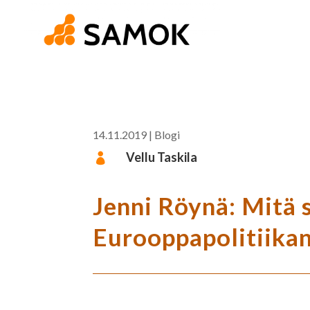
14.11.2019
|
Blogi
Vellu Taskila

Jenni Röynä: Mitä s
Eurooppapolitiikan