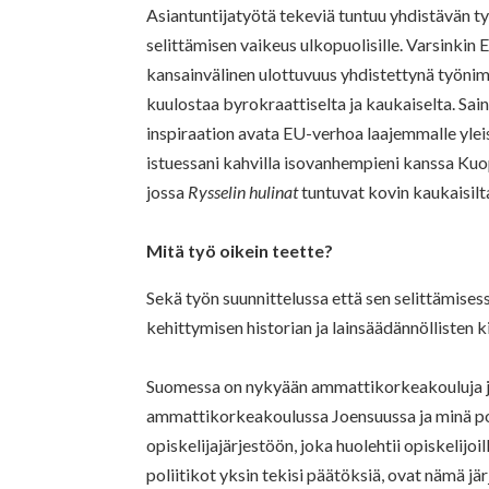
Asiantuntijatyötä tekeviä tuntuu yhdistävän t
selittämisen vaikeus ulkopuolisille. Varsinkin 
kansainvälinen ulottuvuus yhdistettynä työni
kuulostaa byrokraattiselta ja kaukaiselta. Sai
inspiraation avata EU-verhoa laajemmalle ylei
istuessani kahvilla isovanhempieni kanssa Kuo
jossa
Rysselin hulinat
tuntuvat kovin kaukaisilt
Mitä työ oikein teette?
Sekä työn suunnittelussa että sen selittämisessä
kehittymisen historian ja lainsäädännöllisten 
Suomessa on nykyään ammattikorkeakouluja ja 
ammattikorkeakoulussa Joensuussa ja minä pol
opiskelijajärjestöön, joka huolehtii opiskelijo
poliitikot yksin tekisi päätöksiä, ovat nämä jä