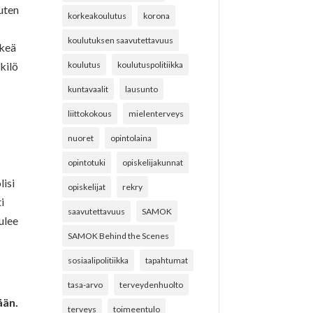
kuten
korkeakoulutus
korona
koulutuksen saavutettavuus
rkeä
kilö
koulutus
koulutuspolitiikka
kuntavaalit
lausunto
liittokokous
mielenterveys
nuoret
opintolaina
opintotuki
opiskelijakunnat
lisi
opiskelijat
rekry
i
saavutettavuus
SAMOK
ulee
SAMOK Behind the Scenes
sosiaalipolitiikka
tapahtumat
ä
tasa-arvo
terveydenhuolto
ään.
terveys
toimeentulo