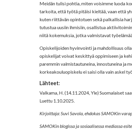
Meidän tulisi pohtia, miten voisimme luoda kor
tarkoita, että työtä pitäisi kieltää, vaan että
kuten riittävän opintotuen sekä palkallisia harj
tutustua uusiin ihmisiin, osallistua aktiivitoimi
niitä kokemuksia, jotka valmistavat työelämä
Opiskelijoiden hyvinvointi ja mahdollisuus oll
opiskelijat voivat keskittyä oppimiseen ja keh
paremmin valmistautuneina, innostuneina ja mo
korkeakouluopiskelu ei saisi olla vain askel t
Lähteet:
Valkama, H. (14.11.2024, Yle) Suomalaiset saav
Luettu 1.10.2025.
Kirjoittaja: Suvi Savola, ehdokas SAMOKin varapu
SAMOKin blogissa ja sosiaalisessa mediassa esi