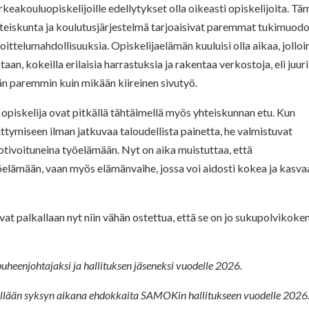
keakouluopiskelijoille edellytykset olla oikeasti opiskelijoita. Tä
 yhteiskunta ja koulutusjärjestelmä tarjoaisivat paremmat tukimuodo
oittelumahdollisuuksia. Opiskelijaelämän kuuluisi olla aikaa, jolloi
ntaan, kokeilla erilaisia harrastuksia ja rakentaa verkostoja, eli juuri
än paremmin kuin mikään kiireinen sivutyö.
a opiskelija ovat pitkällä tähtäimellä myös yhteiskunnan etu. Kun
ittymiseen ilman jatkuvaa taloudellista painetta, he valmistuvat
tivoituneina työelämään. Nyt on aika muistuttaa, että
yöelämään, vaan myös elämänvaihe, jossa voi aidosti kokea ja kasva
at palkallaan nyt niin vähän ostettua, että se on jo sukupolvikoke
heenjohtajaksi ja hallituksen jäseneksi vuodelle 2026.
tellään syksyn aikana ehdokkaita SAMOKin hallitukseen vuodelle 2026