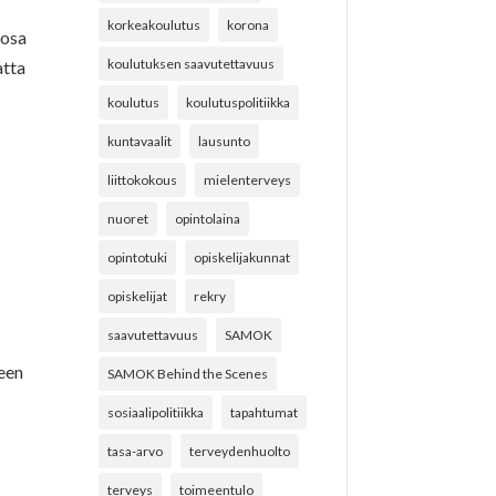
korkeakoulutus
korona
 osa
koulutuksen saavutettavuus
atta
koulutus
koulutuspolitiikka
kuntavaalit
lausunto
liittokokous
mielenterveys
nuoret
opintolaina
opintotuki
opiskelijakunnat
opiskelijat
rekry
saavutettavuus
SAMOK
seen
SAMOK Behind the Scenes
sosiaalipolitiikka
tapahtumat
tasa-arvo
terveydenhuolto
terveys
toimeentulo