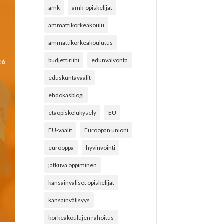
amk
amk-opiskelijat
ammattikorkeakoulu
ammattikorkeakoulutus
budjettiriihi
edunvalvonta
eduskuntavaalit
ehdokasblogi
etäopiskelukysely
EU
EU-vaalit
Euroopan unioni
eurooppa
hyvinvointi
jatkuva oppiminen
kansainväliset opiskelijat
kansainvälisyys
korkeakoulujen rahoitus