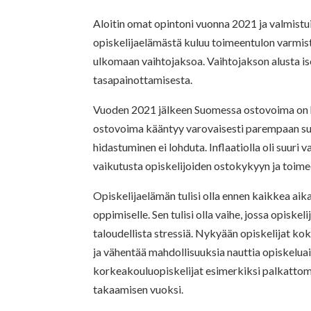
Aloitin omat opintoni vuonna 2021 ja valmistu
opiskelijaelämästä kuluu toimeentulon varmist
ulkomaan vaihtojaksoa. Vaihtojakson alusta iso 
tasapainottamisesta.
Vuoden 2021 jälkeen Suomessa ostovoima on he
ostovoima kääntyy varovaisesti parempaan suun
hidastuminen ei lohduta. Inflaatiolla oli suuri v
vaikutusta opiskelijoiden ostokykyyn ja toimeen
Opiskelijaelämän tulisi olla ennen kaikkea ai
oppimiselle. Sen tulisi olla vaihe, jossa opiske
taloudellista stressiä. Nykyään opiskelijat ko
ja vähentää mahdollisuuksia nauttia opiskelua
korkeakouluopiskelijat esimerkiksi palkattom
takaamisen vuoksi.