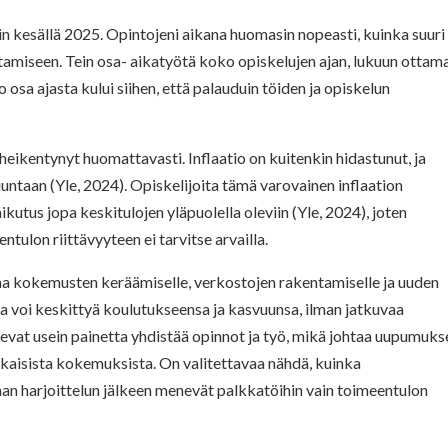
in kesällä 2025. Opintojeni aikana huomasin nopeasti, kuinka suuri
amiseen. Tein osa- aikatyötä koko opiskelujen ajan, lukuun ottam
osa ajasta kului siihen, että palauduin töiden ja opiskelun
ikentynyt huomattavasti. Inflaatio on kuitenkin hidastunut, ja
taan (Yle, 2024). Opiskelijoita tämä varovainen inflaation
aikutus jopa keskitulojen yläpuolella oleviin (Yle, 2024), joten
tulon riittävyyteen ei tarvitse arvailla.
kaa kokemusten keräämiselle, verkostojen rakentamiselle ja uuden
lija voi keskittyä koulutukseensa ja kasvuunsa, ilman jatkuvaa
kevat usein painetta yhdistää opinnot ja työ, mikä johtaa uupumuk
ikaisista kokemuksista. On valitettavaa nähdä, kuinka
an harjoittelun jälkeen menevät palkkatöihin vain toimeentulon