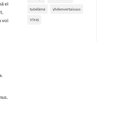
mä ei
työelämä
yhdenvertaisuus
t,
n voi
YTHS
a.
mus.
.