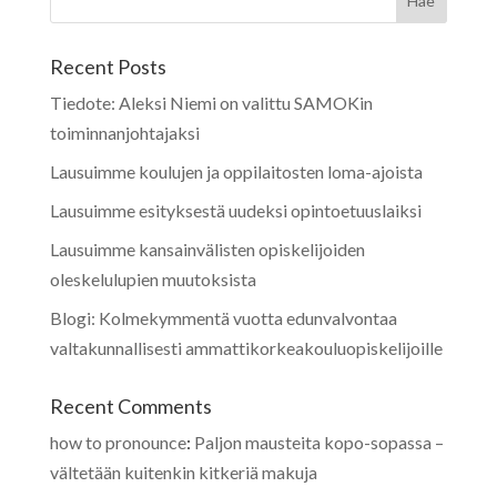
Recent Posts
Tiedote: Aleksi Niemi on valittu SAMOKin
toiminnanjohtajaksi
Lausuimme koulujen ja oppilaitosten loma-ajoista
Lausuimme esityksestä uudeksi opintoetuuslaiksi
Lausuimme kansainvälisten opiskelijoiden
oleskelulupien muutoksista
Blogi: Kolmekymmentä vuotta edunvalvontaa
valtakunnallisesti ammattikorkeakouluopiskelijoille
Recent Comments
how to pronounce
:
Paljon mausteita kopo-sopassa –
vältetään kuitenkin kitkeriä makuja