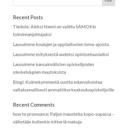
Recent Posts
Tiedote: Aleksi Niemi on valittu SAMOKin
toiminnanjohtajaksi
Lausuimme koulujen ja oppilaitosten loma-ajoista
Lausuimme esityksestä uudeksi opintoetuuslaiksi
Lausuimme kansainvälisten opiskelijoiden
oleskelulupien muutoksista
Blogi: Kolmekymmentä vuotta edunvalvontaa
valtakunnallisesti ammattikorkeakouluopiskelijoille
Recent Comments
how to pronounce
:
Paljon mausteita kopo-sopassa –
vältetään kuitenkin kitkeriä makuja