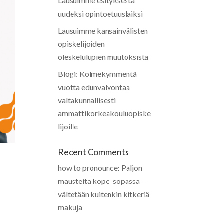
Lausuimme esityksestä
uudeksi opintoetuuslaiksi
Lausuimme kansainvälisten
opiskelijoiden
oleskelulupien muutoksista
Blogi: Kolmekymmentä
vuotta edunvalvontaa
valtakunnallisesti
ammattikorkeakouluopiske
lijoille
Recent Comments
how to pronounce
:
Paljon
mausteita kopo-sopassa –
vältetään kuitenkin kitkeriä
makuja