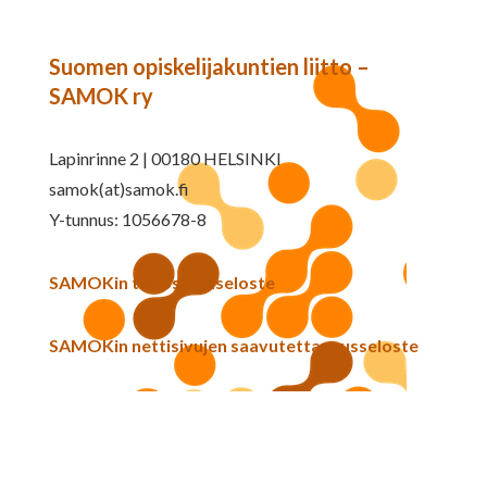
Suomen opiskelijakuntien liitto –
SAMOK ry
Lapinrinne 2 | 00180 HELSINKI
samok(at)samok.fi
Y-tunnus: 1056678-8
SAMOKin tietosuojaseloste
SAMOKin nettisivujen saavutettavuusseloste