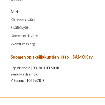
Meta
Kirjaudu sisään
Sisältösyöte
Kommenttisyöte
WordPress.org
Suomen opiskelijakuntien liitto – SAMOK ry
Lapinrinne 2 | 00180 HELSINKI
samok(at)samok.fi
Y-tunnus: 1056678-8