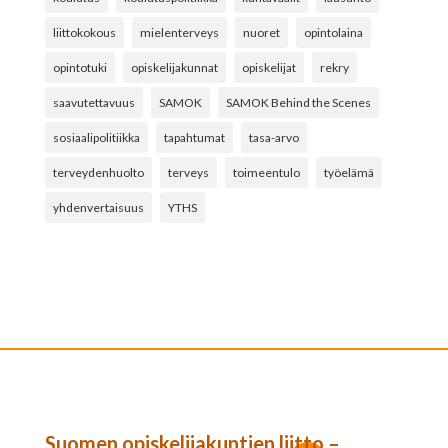
liittokokous
mielenterveys
nuoret
opintolaina
opintotuki
opiskelijakunnat
opiskelijat
rekry
saavutettavuus
SAMOK
SAMOK Behind the Scenes
sosiaalipolitiikka
tapahtumat
tasa-arvo
terveydenhuolto
terveys
toimeentulo
työelämä
yhdenvertaisuus
YTHS
Suomen opiskelijakuntien liitto –