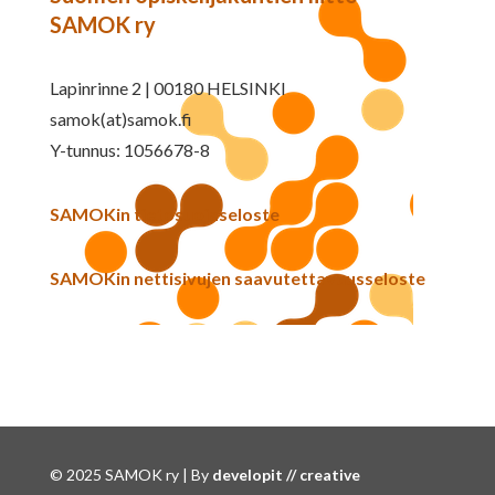
SAMOK ry
Lapinrinne 2 | 00180 HELSINKI
samok(at)samok.fi
Y-tunnus: 1056678-8
SAMOKin tietosuojaseloste
SAMOKin nettisivujen saavutettavuusseloste
© 2025 SAMOK ry | By
developit // creative