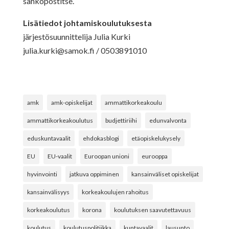
sähköpostitse.
Lisätiedot johtamiskoulutuksesta
järjestösuunnittelija Julia Kurki
julia.kurki@samok.fi
/ 0503891010
amk
amk-opiskelijat
ammattikorkeakoulu
ammattikorkeakoulutus
budjettiriihi
edunvalvonta
eduskuntavaalit
ehdokasblogi
etäopiskelukysely
EU
EU-vaalit
Euroopan unioni
eurooppa
hyvinvointi
jatkuva oppiminen
kansainväliset opiskelijat
kansainvälisyys
korkeakoulujen rahoitus
korkeakoulutus
korona
koulutuksen saavutettavuus
koulutus
koulutuspolitiikka
kuntavaalit
lausunto