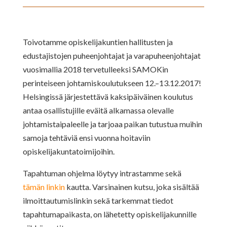
Toivotamme opiskelijakuntien hallitusten ja
edustajistojen puheenjohtajat ja varapuheenjohtajat
vuosimallia 2018 tervetulleeksi SAMOKin
perinteiseen johtamiskoulutukseen 12.–13.12.2017!
Helsingissä järjestettävä kaksipäiväinen koulutus
antaa osallistujille eväitä alkamassa olevalle
johtamistaipaleelle ja tarjoaa paikan tutustua muihin
samoja tehtäviä ensi vuonna hoitaviin
opiskelijakuntatoimijoihin.
Tapahtuman ohjelma löytyy intrastamme sekä
tämän linkin
kautta. Varsinainen kutsu, joka sisältää
ilmoittautumislinkin sekä tarkemmat tiedot
tapahtumapaikasta, on lähetetty opiskelijakunnille