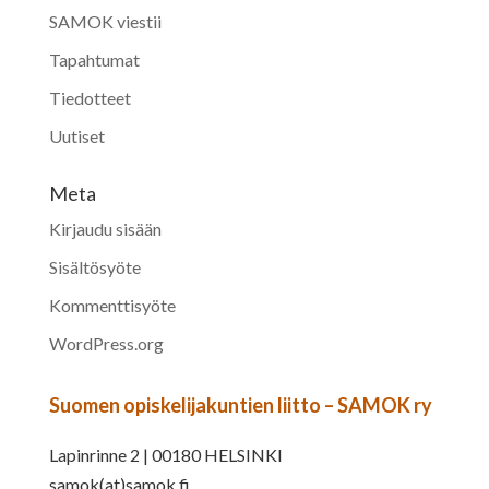
SAMOK viestii
Tapahtumat
Tiedotteet
Uutiset
Meta
Kirjaudu sisään
Sisältösyöte
Kommenttisyöte
WordPress.org
Suomen opiskelijakuntien liitto – SAMOK ry
Lapinrinne 2 | 00180 HELSINKI
samok(at)samok.fi