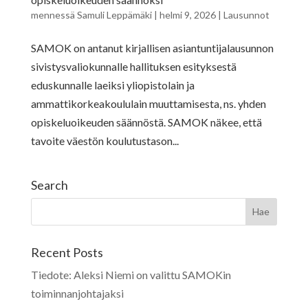
mennessä
Samuli Leppämäki
|
helmi 9, 2026
|
Lausunnot
SAMOK on antanut kirjallisen asiantuntijalausunnon
sivistysvaliokunnalle hallituksen esityksestä
eduskunnalle laeiksi yliopistolain ja
ammattikorkeakoululain muuttamisesta, ns. yhden
opiskeluoikeuden säännöstä. SAMOK näkee, että
tavoite väestön koulutustason...
Search
Recent Posts
Tiedote: Aleksi Niemi on valittu SAMOKin
toiminnanjohtajaksi