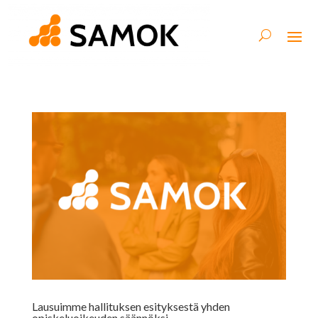
Lausuimme hallituksen esityksestä yhden
opiskeluoikeuden säännöksi