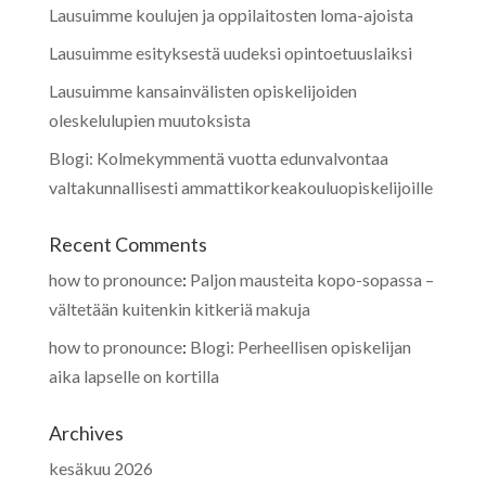
Lausuimme koulujen ja oppilaitosten loma-ajoista
Lausuimme esityksestä uudeksi opintoetuuslaiksi
Lausuimme kansainvälisten opiskelijoiden
oleskelulupien muutoksista
Blogi: Kolmekymmentä vuotta edunvalvontaa
valtakunnallisesti ammattikorkeakouluopiskelijoille
Recent Comments
how to pronounce
:
Paljon mausteita kopo-sopassa –
vältetään kuitenkin kitkeriä makuja
how to pronounce
:
Blogi: Perheellisen opiskelijan
aika lapselle on kortilla
Archives
kesäkuu 2026