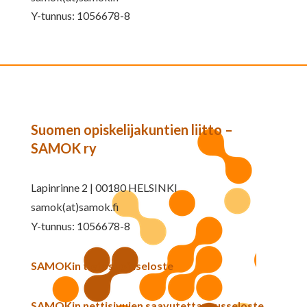
Y-tunnus: 1056678-8
Suomen opiskelijakuntien liitto –
SAMOK ry
Lapinrinne 2 | 00180 HELSINKI
samok(at)samok.fi
Y-tunnus: 1056678-8
SAMOKin tietosuojaseloste
SAMOKin nettisivujen saavutettavuusseloste