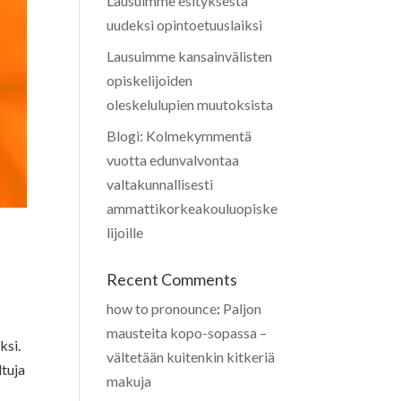
Lausuimme esityksestä
uudeksi opintoetuuslaiksi
Lausuimme kansainvälisten
opiskelijoiden
oleskelulupien muutoksista
Blogi: Kolmekymmentä
vuotta edunvalvontaa
valtakunnallisesti
ammattikorkeakouluopiske
lijoille
Recent Comments
how to pronounce
:
Paljon
mausteita kopo-sopassa –
ksi.
vältetään kuitenkin kitkeriä
ltuja
makuja