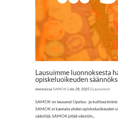
Lausuimme luonnoksesta ha
opiskeluoikeuden säännöks
mennessä
SAMOK
|
elo 28, 2025
|
Lausunnot
SAMOK on lausunut Opetus- ja kulttuuriminist
SAMOK ei kannata yhden opiskeluoikeuden sääntö
säästöjä. SAMOK pitää väestön...