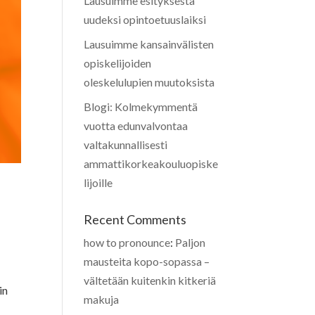
Lausuimme esityksestä
uudeksi opintoetuuslaiksi
Lausuimme kansainvälisten
opiskelijoiden
oleskelulupien muutoksista
Blogi: Kolmekymmentä
vuotta edunvalvontaa
valtakunnallisesti
ammattikorkeakouluopiske
lijoille
Recent Comments
how to pronounce
:
Paljon
mausteita kopo-sopassa –
vältetään kuitenkin kitkeriä
in
makuja