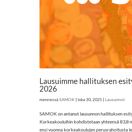
Lausuimme hallituksen esity
2026
mennessä
SAMOK
|
loka 30, 2025
|
Lausunnot
SAMOK on antanut lausunnon hallituksen esity
Korkeakouluihin kohdistetaan yhteensä 83,8 mi
ensi vuonna korkeakoulujen perusrahoitusta le