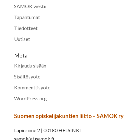
SAMOK viestii
Tapahtumat
Tiedotteet
Uutiset
Meta
Kirjaudu sisään
Sisältösyöte
Kommenttisyöte
WordPress.org
Suomen opiskelijakuntien liitto – SAMOK ry
Lapinrinne 2 | 00180 HELSINKI
samok(at)samok.fi