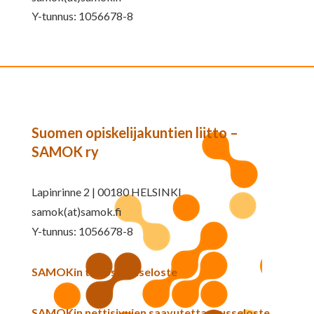
Y-tunnus: 1056678-8
Suomen opiskelijakuntien liitto –
SAMOK ry
Lapinrinne 2 | 00180 HELSINKI
samok(at)samok.fi
Y-tunnus: 1056678-8
SAMOKin tietosuojaseloste
SAMOKin nettisivujen saavutettavuusseloste