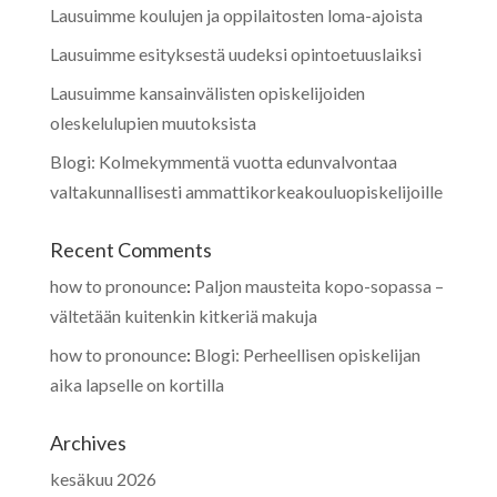
Lausuimme koulujen ja oppilaitosten loma-ajoista
Lausuimme esityksestä uudeksi opintoetuuslaiksi
Lausuimme kansainvälisten opiskelijoiden
oleskelulupien muutoksista
Blogi: Kolmekymmentä vuotta edunvalvontaa
valtakunnallisesti ammattikorkeakouluopiskelijoille
Recent Comments
how to pronounce
:
Paljon mausteita kopo-sopassa –
vältetään kuitenkin kitkeriä makuja
how to pronounce
:
Blogi: Perheellisen opiskelijan
aika lapselle on kortilla
Archives
kesäkuu 2026