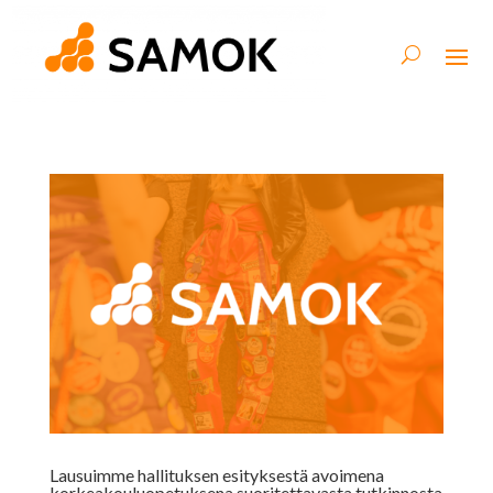
Lausuimme hallituksen esityksestä avoimena
korkeakouluopetuksena suoritettavasta tutkinnosta