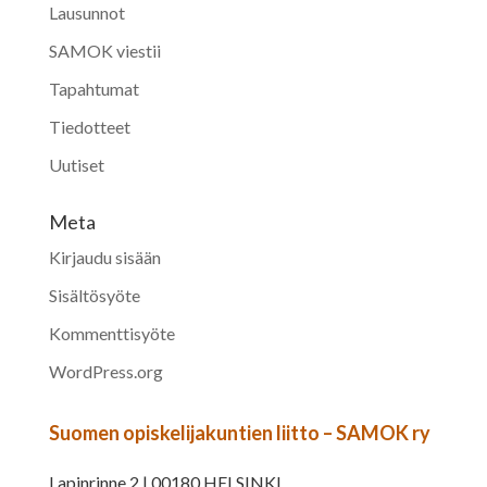
Lausunnot
SAMOK viestii
Tapahtumat
Tiedotteet
Uutiset
Meta
Kirjaudu sisään
Sisältösyöte
Kommenttisyöte
WordPress.org
Suomen opiskelijakuntien liitto – SAMOK ry
Lapinrinne 2 | 00180 HELSINKI