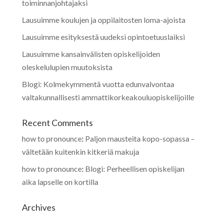
toiminnanjohtajaksi
Lausuimme koulujen ja oppilaitosten loma-ajoista
Lausuimme esityksestä uudeksi opintoetuuslaiksi
Lausuimme kansainvälisten opiskelijoiden
oleskelulupien muutoksista
Blogi: Kolmekymmentä vuotta edunvalvontaa
valtakunnallisesti ammattikorkeakouluopiskelijoille
Recent Comments
how to pronounce
:
Paljon mausteita kopo-sopassa –
vältetään kuitenkin kitkeriä makuja
how to pronounce
:
Blogi: Perheellisen opiskelijan
aika lapselle on kortilla
Archives