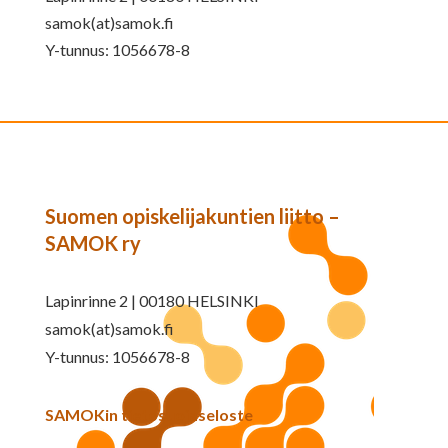
samok(at)samok.fi
Y-tunnus: 1056678-8
Suomen opiskelijakuntien liitto –
SAMOK ry
Lapinrinne 2 | 00180 HELSINKI
samok(at)samok.fi
Y-tunnus: 1056678-8
SAMOKin tietosuojaseloste