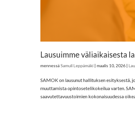
Lausuimme väliaikaisesta la
mennessä
Samuli Leppämäki
|
maalis 10, 2026
|
La
SAMOK on lausunut hallituksen esityksestä, jo
muuttamista opintosetelikokeilua varten. S
saavutettavuustoimien kokonaisuudessa oikeas