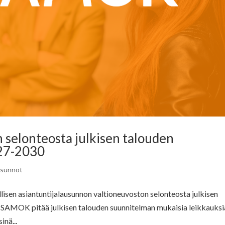
selonteosta julkisen talouden
027-2030
usunnot
lisen asiantuntijalausunnon valtioneuvoston selonteosta julkisen
 SAMOK pitää julkisen talouden suunnitelman mukaisia leikkauksi
nä...