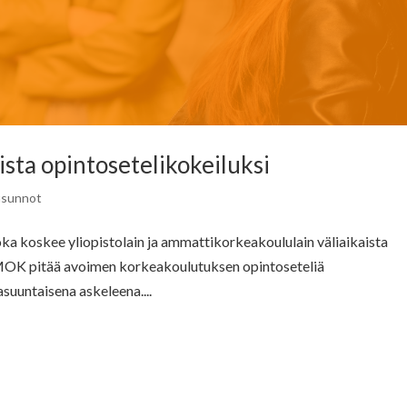
ista opintosetelikokeiluksi
usunnot
ka koskee yliopistolain ja ammattikorkeakoululain väliaikaista
AMOK pitää avoimen korkeakoulutuksen opintoseteliä
uuntaisena askeleena....