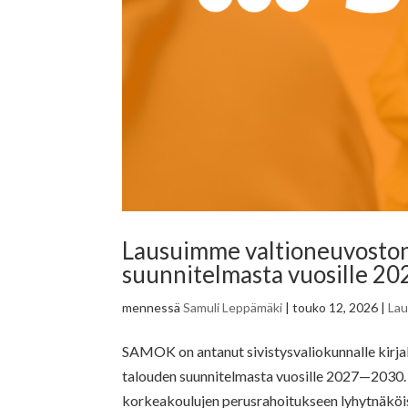
Lausuimme valtioneuvoston 
suunnitelmasta vuosille 2
mennessä
Samuli Leppämäki
|
touko 12, 2026
|
La
SAMOK on antanut sivistysvaliokunnalle kirjal
talouden suunnitelmasta vuosille 2027—2030.
korkeakoulujen perusrahoitukseen lyhytnäköisi