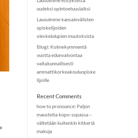
Lausuimme esityksestä
uudeksi opintoetuuslaiksi
Lausuimme kansainvälisten
opiskelijoiden
oleskelulupien muutoksista
Blogi: Kolmekymmentä
vuotta edunvalvontaa
valtakunnallisesti
ammattikorkeakouluopiske
lijoille
Recent Comments
how to pronounce
:
Paljon
mausteita kopo-sopassa –
vältetään kuitenkin kitkeriä
a
makuja