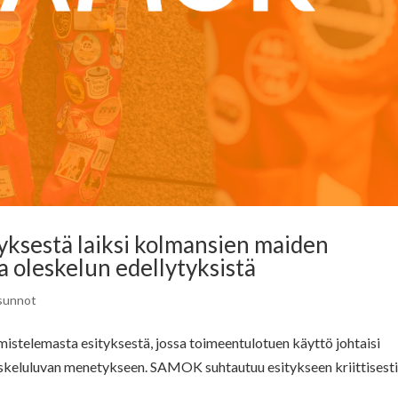
yksestä laiksi kolmansien maiden
 oleskelun edellytyksistä
sunnot
istelemasta esityksestä, jossa toimeentulotuen käyttö johtaisi
eskeluluvan menetykseen. SAMOK suhtautuu esitykseen kriittisesti