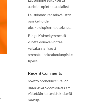
Lausuimme esityksestä
uudeksi opintoetuuslaiksi
Lausuimme kansainvälisten
opiskelijoiden
oleskelulupien muutoksista
Blogi: Kolmekymmentä
vuotta edunvalvontaa
valtakunnallisesti
ammattikorkeakouluopiske
lijoille
Recent Comments
how to pronounce
:
Paljon
mausteita kopo-sopassa –
vältetään kuitenkin kitkeriä
,
makuja