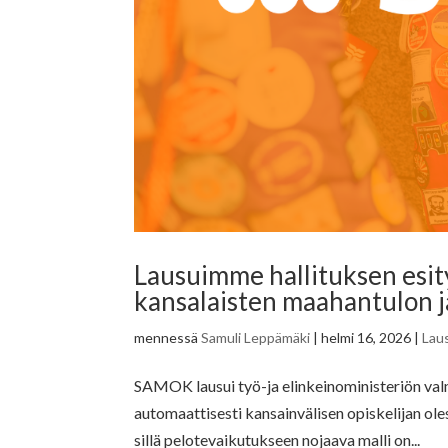
Lausuimme hallituksen esit
kansalaisten maahantulon ja
mennessä
Samuli Leppämäki
|
helmi 16, 2026
|
Lau
SAMOK lausui työ-ja elinkeinoministeriön valm
automaattisesti kansainvälisen opiskelijan ol
sillä pelotevaikutukseen nojaava malli on...