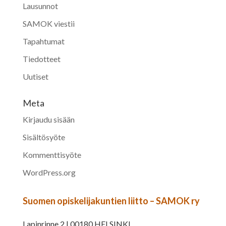
Lausunnot
SAMOK viestii
Tapahtumat
Tiedotteet
Uutiset
Meta
Kirjaudu sisään
Sisältösyöte
Kommenttisyöte
WordPress.org
Suomen opiskelijakuntien liitto – SAMOK ry
Lapinrinne 2 | 00180 HELSINKI