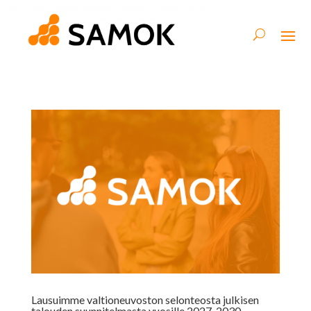
Lausuimme valtioneuvoston selonteosta julkisen
talouden suunnitelmasta vuosille 2027-2030