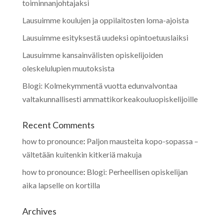
toiminnanjohtajaksi
Lausuimme koulujen ja oppilaitosten loma-ajoista
Lausuimme esityksestä uudeksi opintoetuuslaiksi
Lausuimme kansainvälisten opiskelijoiden
oleskelulupien muutoksista
Blogi: Kolmekymmentä vuotta edunvalvontaa
valtakunnallisesti ammattikorkeakouluopiskelijoille
Recent Comments
how to pronounce
:
Paljon mausteita kopo-sopassa –
vältetään kuitenkin kitkeriä makuja
how to pronounce
:
Blogi: Perheellisen opiskelijan
aika lapselle on kortilla
Archives