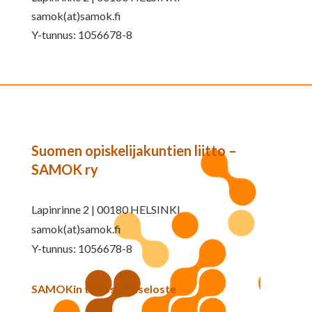
samok(at)samok.fi
Y-tunnus: 1056678-8
Suomen opiskelijakuntien liitto –
SAMOK ry
Lapinrinne 2 | 00180 HELSINKI
samok(at)samok.fi
Y-tunnus: 1056678-8
SAMOKin tietosuojaseloste