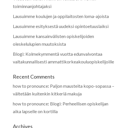
toiminnanjohtajaksi
Lausuimme koulujen ja oppilaitosten loma-ajoista
Lausuimme esityksestä uudeksi opintoetuuslaiksi
Lausuimme kansainvälisten opiskelijoiden
oleskelulupien muutoksista
Blogi: Kolmekymmentä vuotta edunvalvontaa
valtakunnallisesti ammattikorkeakouluopiskelijoille
Recent Comments
how to pronounce
:
Paljon mausteita kopo-sopassa –
vältetään kuitenkin kitkeriä makuja
how to pronounce
:
Blogi: Perheellisen opiskelijan
aika lapselle on kortilla
Archives