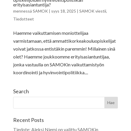
erityisasiantuntija?
mennessä
SAMOK
|
syys 18, 2025
|
SAMOK viestii
,
Tiedotteet
Haemme vaikuttamisen moniottelijaa
varmistamaan, että ammattikorkeakouluopiskelijat
voivat jatkossa entistäkin paremmin! Millainen sinä
olet? Haemme joukkoomme erityisasiantuntijaa,
jonka vastuulla on SAMOKin vaikuttamistyön
koordinointi ja hyvinvointipolitiikka....
Search
Recent Posts
Tiedote: Aleksi Niemi on valittu SAMOKin