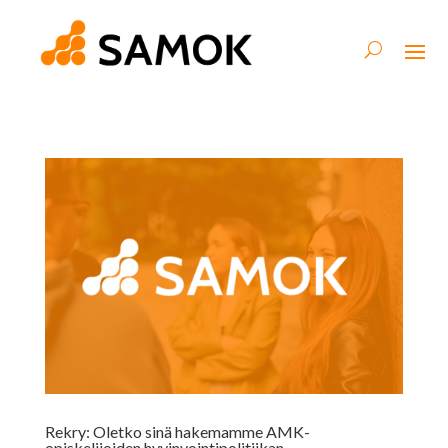
Rekry: Oletko sinä hakemamme AMK-
opiskelijoiden hyvinvointipolitiikan