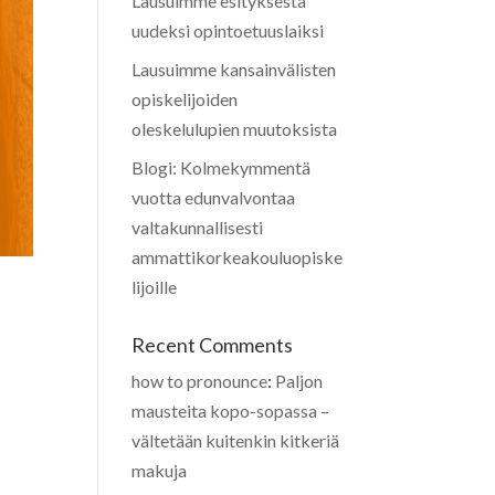
Lausuimme esityksestä
uudeksi opintoetuuslaiksi
Lausuimme kansainvälisten
opiskelijoiden
oleskelulupien muutoksista
Blogi: Kolmekymmentä
vuotta edunvalvontaa
valtakunnallisesti
ammattikorkeakouluopiske
lijoille
Recent Comments
how to pronounce
:
Paljon
mausteita kopo-sopassa –
vältetään kuitenkin kitkeriä
makuja