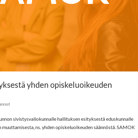
tyksestä yhden opiskeluoikeuden
unnot
unnon sivistysvaliokunnalle hallituksen esityksestä eduskunnalle
ain muuttamisesta, ns. yhden opiskeluoikeuden säännöstä. SAMOK