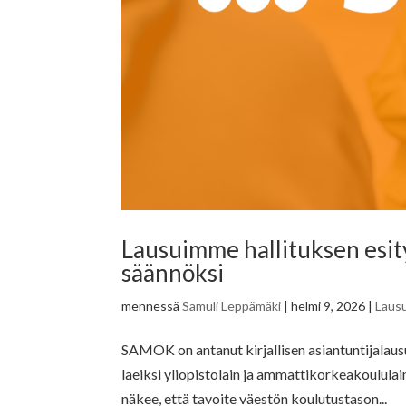
Lausuimme hallituksen esi
säännöksi
mennessä
Samuli Leppämäki
|
helmi 9, 2026
|
Laus
SAMOK on antanut kirjallisen asiantuntijalaus
laeiksi yliopistolain ja ammattikorkeakoulul
näkee, että tavoite väestön koulutustason...