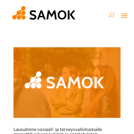
Lausuimme sosiaali- ja terveysvaliokunnalle
ammattikorkeakoululain ja opintotukilain