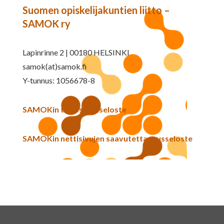
Suomen opiskelijakuntien liitto –
SAMOK ry
Lapinrinne 2 | 00180 HELSINKI
samok(at)samok.fi
Y-tunnus: 1056678-8
SAMOKin tietosuojaseloste
SAMOKin nettisivujen saavutettavuusseloste