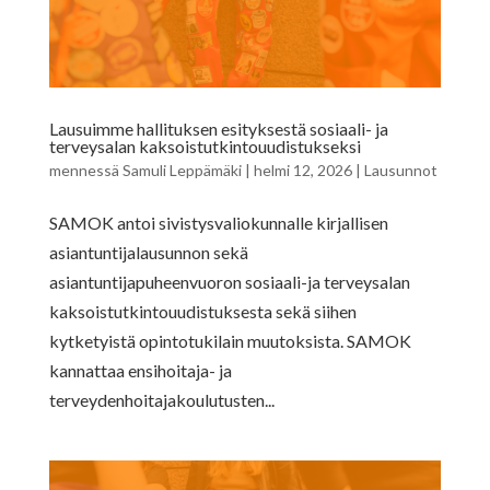
Lausuimme hallituksen esityksestä sosiaali- ja
terveysalan kaksoistutkintouudistukseksi
mennessä
Samuli Leppämäki
|
helmi 12, 2026
|
Lausunnot
SAMOK antoi sivistysvaliokunnalle kirjallisen
asiantuntijalausunnon sekä
asiantuntijapuheenvuoron sosiaali-ja terveysalan
kaksoistutkintouudistuksesta sekä siihen
kytketyistä opintotukilain muutoksista. SAMOK
kannattaa ensihoitaja- ja
terveydenhoitajakoulutusten...