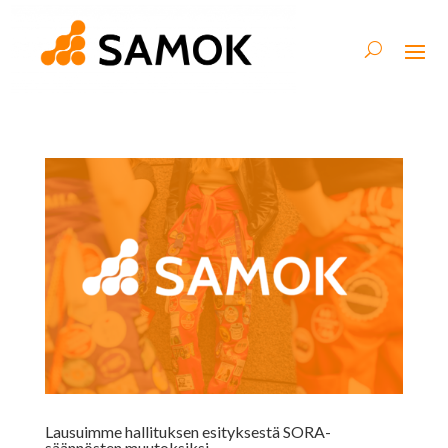
Lausuimme hallituksen esityksestä SORA-
säännösten muutoksiksi