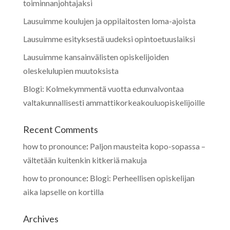
toiminnanjohtajaksi
Lausuimme koulujen ja oppilaitosten loma-ajoista
Lausuimme esityksestä uudeksi opintoetuuslaiksi
Lausuimme kansainvälisten opiskelijoiden
oleskelulupien muutoksista
Blogi: Kolmekymmentä vuotta edunvalvontaa
valtakunnallisesti ammattikorkeakouluopiskelijoille
Recent Comments
how to pronounce
:
Paljon mausteita kopo-sopassa –
vältetään kuitenkin kitkeriä makuja
how to pronounce
:
Blogi: Perheellisen opiskelijan
aika lapselle on kortilla
Archives