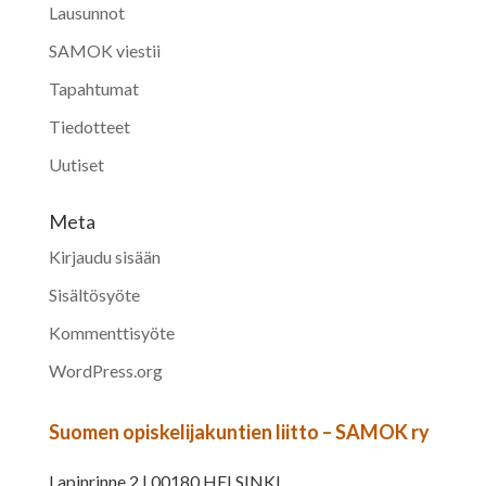
Lausunnot
SAMOK viestii
Tapahtumat
Tiedotteet
Uutiset
Meta
Kirjaudu sisään
Sisältösyöte
Kommenttisyöte
WordPress.org
Suomen opiskelijakuntien liitto – SAMOK ry
Lapinrinne 2 | 00180 HELSINKI