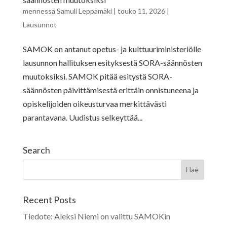
mennessä
Samuli Leppämäki
|
touko 11, 2026
|
Lausunnot
SAMOK on antanut opetus- ja kulttuuriministeriölle
lausunnon hallituksen esityksestä SORA-säännösten
muutoksiksi. SAMOK pitää esitystä SORA-
säännösten päivittämisestä erittäin onnistuneena ja
opiskelijoiden oikeusturvaa merkittävästi
parantavana. Uudistus selkeyttää...
Search
Recent Posts
Tiedote: Aleksi Niemi on valittu SAMOKin