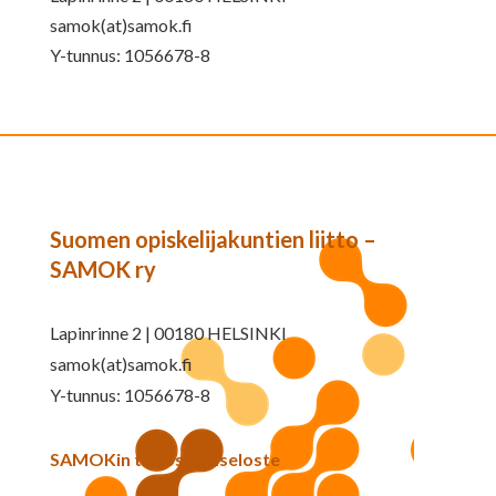
samok(at)samok.fi
Y-tunnus: 1056678-8
Suomen opiskelijakuntien liitto –
SAMOK ry
Lapinrinne 2 | 00180 HELSINKI
samok(at)samok.fi
Y-tunnus: 1056678-8
SAMOKin tietosuojaseloste