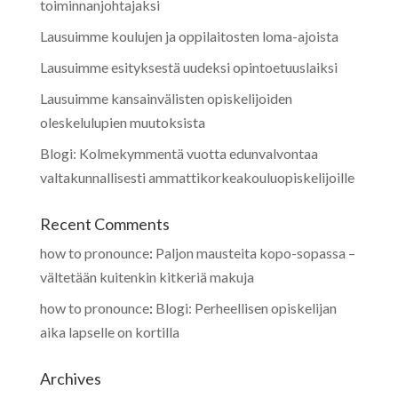
toiminnanjohtajaksi
Lausuimme koulujen ja oppilaitosten loma-ajoista
Lausuimme esityksestä uudeksi opintoetuuslaiksi
Lausuimme kansainvälisten opiskelijoiden
oleskelulupien muutoksista
Blogi: Kolmekymmentä vuotta edunvalvontaa
valtakunnallisesti ammattikorkeakouluopiskelijoille
Recent Comments
how to pronounce
:
Paljon mausteita kopo-sopassa –
vältetään kuitenkin kitkeriä makuja
how to pronounce
:
Blogi: Perheellisen opiskelijan
aika lapselle on kortilla
Archives