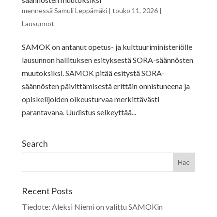
mennessä
Samuli Leppämäki
|
touko 11, 2026
|
Lausunnot
SAMOK on antanut opetus- ja kulttuuriministeriölle
lausunnon hallituksen esityksestä SORA-säännösten
muutoksiksi. SAMOK pitää esitystä SORA-
säännösten päivittämisestä erittäin onnistuneena ja
opiskelijoiden oikeusturvaa merkittävästi
parantavana. Uudistus selkeyttää...
Search
Recent Posts
Tiedote: Aleksi Niemi on valittu SAMOKin