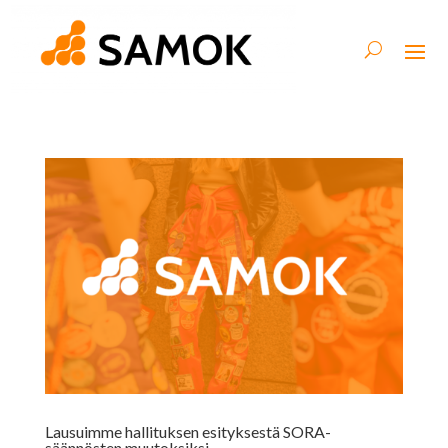
Lausuimme hallituksen esityksestä SORA-
säännösten muutoksiksi