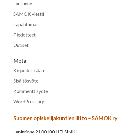
Lausunnot
SAMOK viestii
Tapahtumat
Tiedotteet
Uutiset
Meta
Kirjaudu sisään
Sisältösyöte
Kommenttisyöte
WordPress.org
Suomen opiskelijakuntien liitto – SAMOK ry
Lapinrinne 2 | 00180 HELSINKI