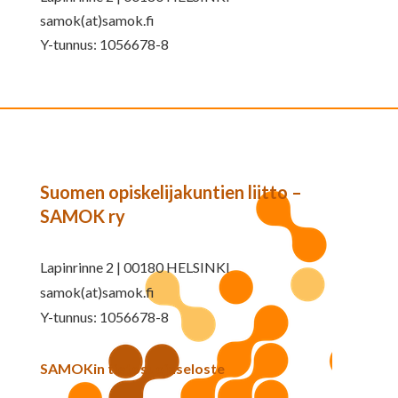
samok(at)samok.fi
Y-tunnus: 1056678-8
Suomen opiskelijakuntien liitto –
SAMOK ry
Lapinrinne 2 | 00180 HELSINKI
samok(at)samok.fi
Y-tunnus: 1056678-8
SAMOKin tietosuojaseloste