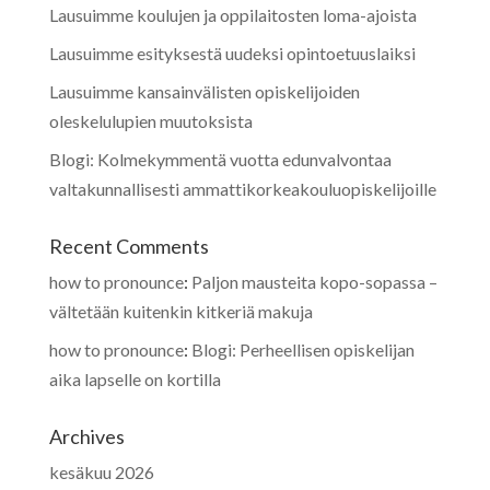
Lausuimme koulujen ja oppilaitosten loma-ajoista
Lausuimme esityksestä uudeksi opintoetuuslaiksi
Lausuimme kansainvälisten opiskelijoiden
oleskelulupien muutoksista
Blogi: Kolmekymmentä vuotta edunvalvontaa
valtakunnallisesti ammattikorkeakouluopiskelijoille
Recent Comments
how to pronounce
:
Paljon mausteita kopo-sopassa –
vältetään kuitenkin kitkeriä makuja
how to pronounce
:
Blogi: Perheellisen opiskelijan
aika lapselle on kortilla
Archives
kesäkuu 2026