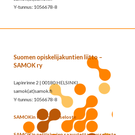
Y-tunnus: 1056678-8
Suomen opiskelijakuntien liitto –
SAMOK ry
Lapinrinne 2 | 00180 HELSINKI
samok(at)samok.fi
Y-tunnus: 1056678-8
SAMOKin tietosuojaseloste
SAMOKin nettisivujen saavutettavuusseloste