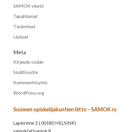
SAMOK viestii
Tapahtumat
Tiedotteet
Uutiset
Meta
Kirjaudu sisään
Sisältösyöte
Kommenttisyöte
WordPress.org
Suomen opiskelijakuntien liitto – SAMOK ry
Lapinrinne 2 | 00180 HELSINKI
samok(at)samok.fi