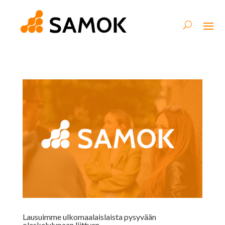
Lausuimme ulkomaalaislaista pysyvään
oleskelulupaan liittyen