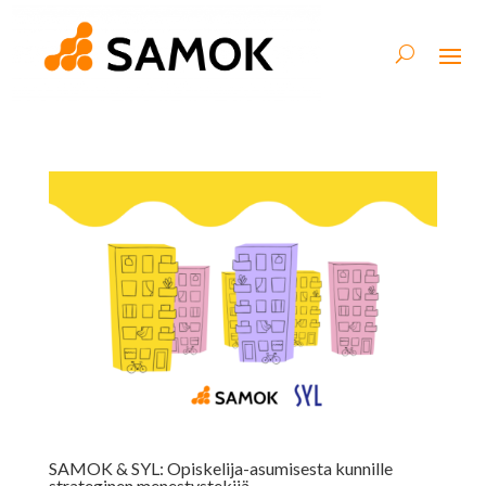
SAMOK & SYL: Opiskelija-asumisesta kunnille
strateginen menestystekijä