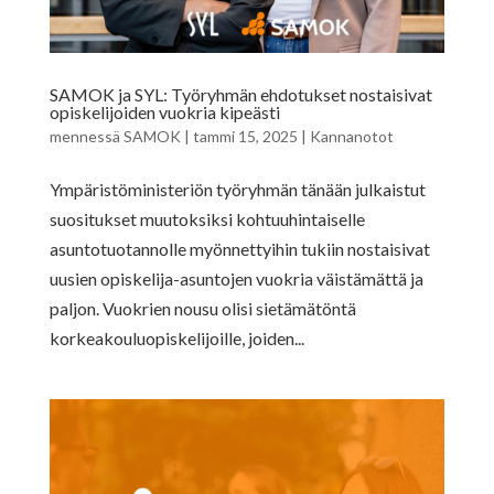
SAMOK ja SYL: Työryhmän ehdotukset nostaisivat
opiskelijoiden vuokria kipeästi
mennessä
SAMOK
|
tammi 15, 2025
|
Kannanotot
Ympäristöministeriön työryhmän tänään julkaistut
suositukset muutoksiksi kohtuuhintaiselle
asuntotuotannolle myönnettyihin tukiin nostaisivat
uusien opiskelija-asuntojen vuokria väistämättä ja
paljon. Vuokrien nousu olisi sietämätöntä
korkeakouluopiskelijoille, joiden...