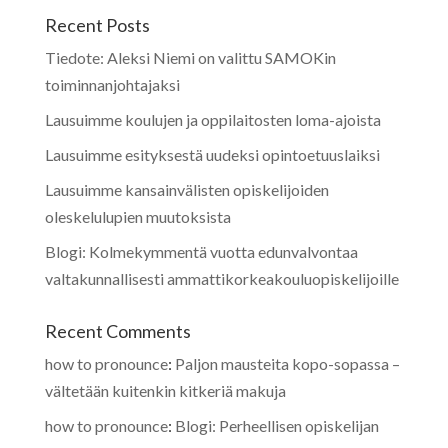
Recent Posts
Tiedote: Aleksi Niemi on valittu SAMOKin
toiminnanjohtajaksi
Lausuimme koulujen ja oppilaitosten loma-ajoista
Lausuimme esityksestä uudeksi opintoetuuslaiksi
Lausuimme kansainvälisten opiskelijoiden
oleskelulupien muutoksista
Blogi: Kolmekymmentä vuotta edunvalvontaa
valtakunnallisesti ammattikorkeakouluopiskelijoille
Recent Comments
how to pronounce
:
Paljon mausteita kopo-sopassa –
vältetään kuitenkin kitkeriä makuja
how to pronounce
:
Blogi: Perheellisen opiskelijan