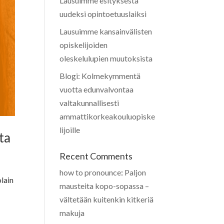
Lausuimme esityksestä
uudeksi opintoetuuslaiksi
Lausuimme kansainvälisten
opiskelijoiden
oleskelulupien muutoksista
Blogi: Kolmekymmentä
vuotta edunvalvontaa
valtakunnallisesti
ammattikorkeakouluopiske
lijoille
ta
Recent Comments
how to pronounce
:
Paljon
olain
mausteita kopo-sopassa –
vältetään kuitenkin kitkeriä
makuja