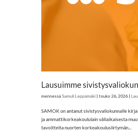
Lausuimme sivistysvaliokunn
mennessä
Samuli Leppämäki
|
touko 26, 2026
|
La
SAMOK on antanut sivistysvaliokunnalle kirjall
ja ammattikorkeakoululain väliaikaisesta muu
tavoitteita nuorten korkeakoulusiirtymän...