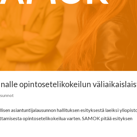
alle opintosetelikokeilun väliaikaislais
usunnot
isen asiantuntijalausunnon hallituksen esityksestä laeiksi yliopist
ttamisesta opintosetelikokeilua varten. SAMOK pitää esityksen