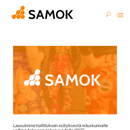
Lausuimme hallituksen esityksestä eduskunnalle
valtion talousarvioksi vuodelle 2025