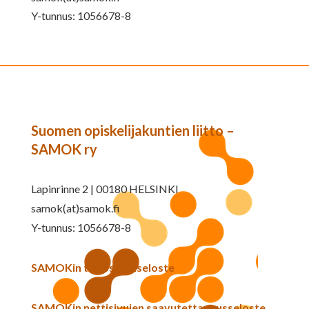
Y-tunnus: 1056678-8
Suomen opiskelijakuntien liitto –
SAMOK ry
Lapinrinne 2 | 00180 HELSINKI
samok(at)samok.fi
Y-tunnus: 1056678-8
SAMOKin tietosuojaseloste
SAMOKin nettisivujen saavutettavuusseloste