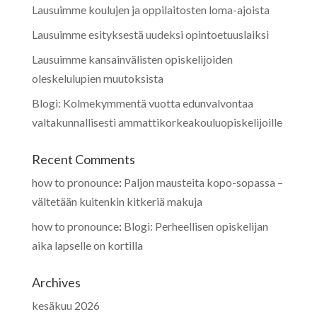
Lausuimme koulujen ja oppilaitosten loma-ajoista
Lausuimme esityksestä uudeksi opintoetuuslaiksi
Lausuimme kansainvälisten opiskelijoiden
oleskelulupien muutoksista
Blogi: Kolmekymmentä vuotta edunvalvontaa
valtakunnallisesti ammattikorkeakouluopiskelijoille
Recent Comments
how to pronounce
:
Paljon mausteita kopo-sopassa –
vältetään kuitenkin kitkeriä makuja
how to pronounce
:
Blogi: Perheellisen opiskelijan
aika lapselle on kortilla
Archives
kesäkuu 2026