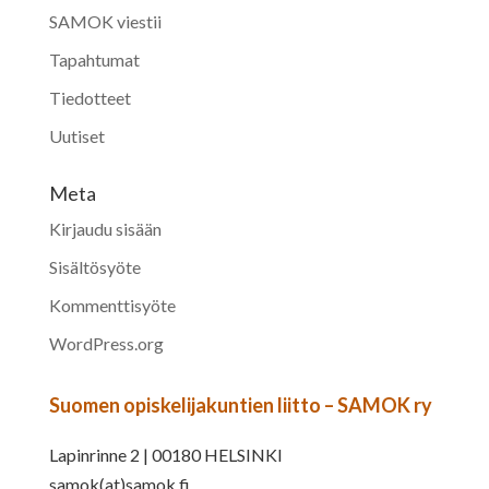
SAMOK viestii
Tapahtumat
Tiedotteet
Uutiset
Meta
Kirjaudu sisään
Sisältösyöte
Kommenttisyöte
WordPress.org
Suomen opiskelijakuntien liitto – SAMOK ry
Lapinrinne 2 | 00180 HELSINKI
samok(at)samok.fi