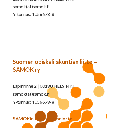
samok(at)samok.fi
Y-tunnus: 1056678-8
Suomen opiskelijakuntien liitto –
SAMOK ry
Lapinrinne 2 | 00180 HELSINKI
samok(at)samok.fi
Y-tunnus: 1056678-8
SAMOKin tietosuojaseloste