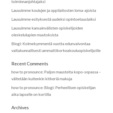
toiminnanjohtajaksi
Lausuimme koulujen ja oppilaitosten loma-ajoista
Lausuimme esityksestä uudeksi opintoetuuslaiksi
Lausuimme kansainvälisten opiskelijoiden
oleskelulupien muutoksista
Blogi: Kolmekymmentä vuotta edunvalvontaa
valtakunnallisesti ammattikorkeakouluopiskelijoille
Recent Comments
how to pronounce
:
Paljon mausteita kopo-sopassa –
vältetään kuitenkin kitkeriä makuja
how to pronounce
:
Blogi: Perheellisen opiskelijan
aika lapselle on kortilla
Archives