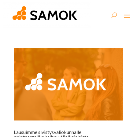
Lausuimme sivistysvaliokunnalle
opintosetelikokeilun väliaikaislaista