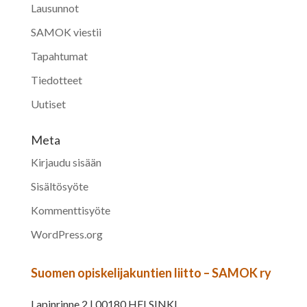
Lausunnot
SAMOK viestii
Tapahtumat
Tiedotteet
Uutiset
Meta
Kirjaudu sisään
Sisältösyöte
Kommenttisyöte
WordPress.org
Suomen opiskelijakuntien liitto – SAMOK ry
Lapinrinne 2 | 00180 HELSINKI