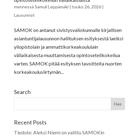
mennessä
Samuli Leppämäki
|
touko 26, 2026
|
Lausunnot
SAMOK on antanut sivistysvaliokunnalle kirjallisen
asiantuntijalausunnon hallituksen esityksestä laeiksi
yliopistolain ja ammattikorkeakoululain
väliaikaisesta muuttamisesta opintosetelikokeilua
varten. SAMOK pitää esityksen tavoitteita nuorten
korkeakoulusiirtymän...
Search
Recent Posts
Tiedote: Aleksi Niemi on valittu SAMOKin