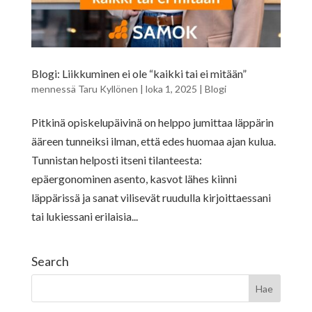
Blogi: Liikkuminen ei ole “kaikki tai ei mitään”
mennessä
Taru Kyllönen
|
loka 1, 2025
|
Blogi
Pitkinä opiskelupäivinä on helppo jumittaa läppärin
ääreen tunneiksi ilman, että edes huomaa ajan kulua.
Tunnistan helposti itseni tilanteesta:
epäergonominen asento, kasvot lähes kiinni
läppärissä ja sanat vilisevät ruudulla kirjoittaessani
tai lukiessani erilaisia...
Search