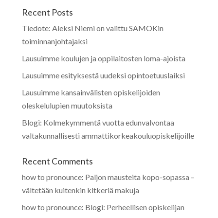
Recent Posts
Tiedote: Aleksi Niemi on valittu SAMOKin
toiminnanjohtajaksi
Lausuimme koulujen ja oppilaitosten loma-ajoista
Lausuimme esityksestä uudeksi opintoetuuslaiksi
Lausuimme kansainvälisten opiskelijoiden
oleskelulupien muutoksista
Blogi: Kolmekymmentä vuotta edunvalvontaa
valtakunnallisesti ammattikorkeakouluopiskelijoille
Recent Comments
how to pronounce
:
Paljon mausteita kopo-sopassa –
vältetään kuitenkin kitkeriä makuja
how to pronounce
:
Blogi: Perheellisen opiskelijan