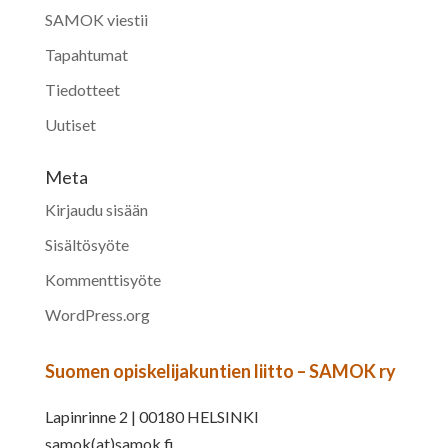
SAMOK viestii
Tapahtumat
Tiedotteet
Uutiset
Meta
Kirjaudu sisään
Sisältösyöte
Kommenttisyöte
WordPress.org
Suomen opiskelijakuntien liitto – SAMOK ry
Lapinrinne 2 | 00180 HELSINKI
samok(at)samok.fi