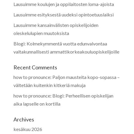
Lausuimme koulujen ja oppilaitosten loma-ajoista
Lausuimme esityksestä uudeksi opintoetuuslaiksi
Lausuimme kansainvälisten opiskelijoiden
oleskelulupien muutoksista
Blogi: Kolmekymmentä vuotta edunvalvontaa
valtakunnallisesti ammattikorkeakouluopiskelijoille
Recent Comments
how to pronounce
:
Paljon mausteita kopo-sopassa –
vältetään kuitenkin kitkeriä makuja
how to pronounce
:
Blogi: Perheellisen opiskelijan
aika lapselle on kortilla
Archives
kesäkuu 2026