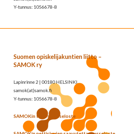
Y-tunnus: 1056678-8
Suomen opiskelijakuntien liitto –
SAMOK ry
Lapinrinne 2 | 00180 HELSINKI
samok(at)samok.fi
Y-tunnus: 1056678-8
SAMOKin tietosuojaseloste
SAMOKin nettisivujen saavutettavuusseloste