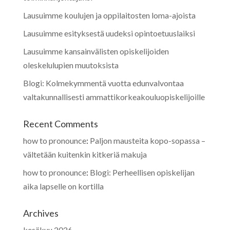
Lausuimme koulujen ja oppilaitosten loma-ajoista
Lausuimme esityksestä uudeksi opintoetuuslaiksi
Lausuimme kansainvälisten opiskelijoiden
oleskelulupien muutoksista
Blogi: Kolmekymmentä vuotta edunvalvontaa
valtakunnallisesti ammattikorkeakouluopiskelijoille
Recent Comments
how to pronounce
:
Paljon mausteita kopo-sopassa –
vältetään kuitenkin kitkeriä makuja
how to pronounce
:
Blogi: Perheellisen opiskelijan
aika lapselle on kortilla
Archives
kesäkuu 2026