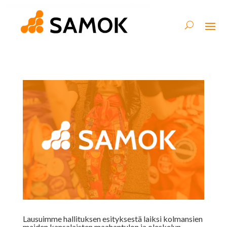
Lausuimme hallituksen esityksestä laiksi kolmansien
maiden kansalaisten maahantulon ja oleskelun