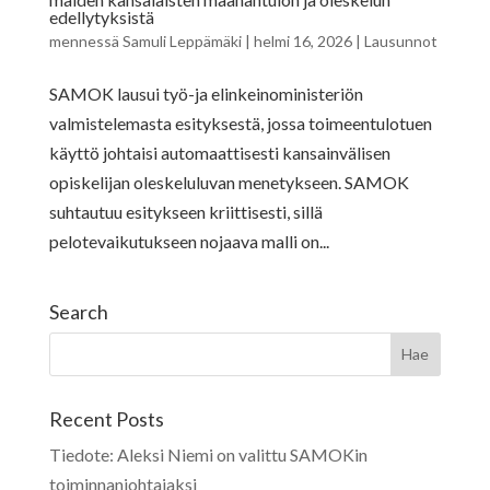
edellytyksistä
mennessä
Samuli Leppämäki
|
helmi 16, 2026
|
Lausunnot
SAMOK lausui työ-ja elinkeinoministeriön
valmistelemasta esityksestä, jossa toimeentulotuen
käyttö johtaisi automaattisesti kansainvälisen
opiskelijan oleskeluluvan menetykseen. SAMOK
suhtautuu esitykseen kriittisesti, sillä
pelotevaikutukseen nojaava malli on...
Search
Recent Posts
Tiedote: Aleksi Niemi on valittu SAMOKin
toiminnanjohtajaksi