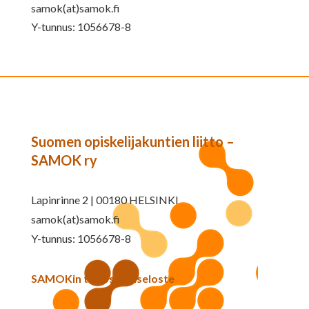
samok(at)samok.fi
Y-tunnus: 1056678-8
Suomen opiskelijakuntien liitto –
SAMOK ry
Lapinrinne 2 | 00180 HELSINKI
samok(at)samok.fi
Y-tunnus: 1056678-8
SAMOKin tietosuojaseloste