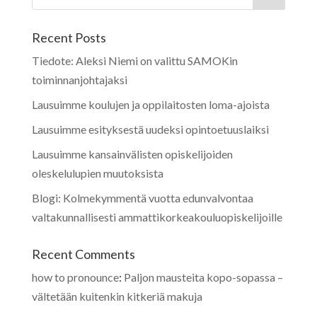
Recent Posts
Tiedote: Aleksi Niemi on valittu SAMOKin
toiminnanjohtajaksi
Lausuimme koulujen ja oppilaitosten loma-ajoista
Lausuimme esityksestä uudeksi opintoetuuslaiksi
Lausuimme kansainvälisten opiskelijoiden
oleskelulupien muutoksista
Blogi: Kolmekymmentä vuotta edunvalvontaa
valtakunnallisesti ammattikorkeakouluopiskelijoille
Recent Comments
how to pronounce
:
Paljon mausteita kopo-sopassa –
vältetään kuitenkin kitkeriä makuja