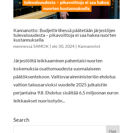
Kannanotto: Budjettiriihessä päätetään järjestöjen
tulevaisuudesta – pikavoittoja ei saa hakea nuorten
kustannuksella
mennessä
SAMOK
|
elo 30, 2024
|
Kannanotot
Järjestöiltä leikkaaminen pahentaisi nuorten
kokemuksia osattomuudesta suomalaiseen
päätöksentekoon. Valtiovarainministeriön ehdotus
valtion talousarvioksi vuodelle 2025 julkaistiin
perjantaina 9.8. Ehdotus sisältää 6,5 miljoonan euron
leikkaukset nuorisotyön...
Search