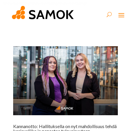
Kannanotto: Hallituksella on nyt mahdollisuus tehdä
korjausliike ja panostaa tulevaisuuteen