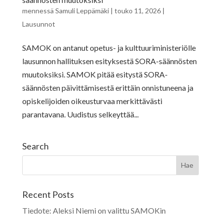
mennessä
Samuli Leppämäki
|
touko 11, 2026
|
Lausunnot
SAMOK on antanut opetus- ja kulttuuriministeriölle
lausunnon hallituksen esityksestä SORA-säännösten
muutoksiksi. SAMOK pitää esitystä SORA-
säännösten päivittämisestä erittäin onnistuneena ja
opiskelijoiden oikeusturvaa merkittävästi
parantavana. Uudistus selkeyttää...
Search
Recent Posts
Tiedote: Aleksi Niemi on valittu SAMOKin