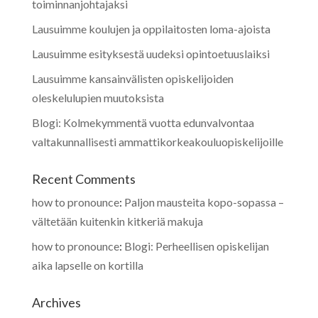
toiminnanjohtajaksi
Lausuimme koulujen ja oppilaitosten loma-ajoista
Lausuimme esityksestä uudeksi opintoetuuslaiksi
Lausuimme kansainvälisten opiskelijoiden
oleskelulupien muutoksista
Blogi: Kolmekymmentä vuotta edunvalvontaa
valtakunnallisesti ammattikorkeakouluopiskelijoille
Recent Comments
how to pronounce
:
Paljon mausteita kopo-sopassa –
vältetään kuitenkin kitkeriä makuja
how to pronounce
:
Blogi: Perheellisen opiskelijan
aika lapselle on kortilla
Archives