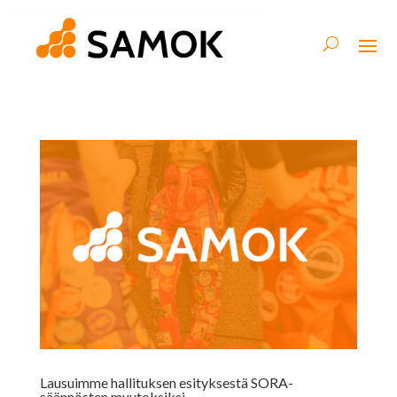
Lausuimme hallituksen esityksestä SORA-
säännösten muutoksiksi