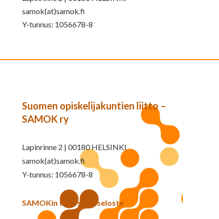
samok(at)samok.fi
Y-tunnus: 1056678-8
Suomen opiskelijakuntien liitto –
SAMOK ry
Lapinrinne 2 | 00180 HELSINKI
samok(at)samok.fi
Y-tunnus: 1056678-8
SAMOKin tietosuojaseloste