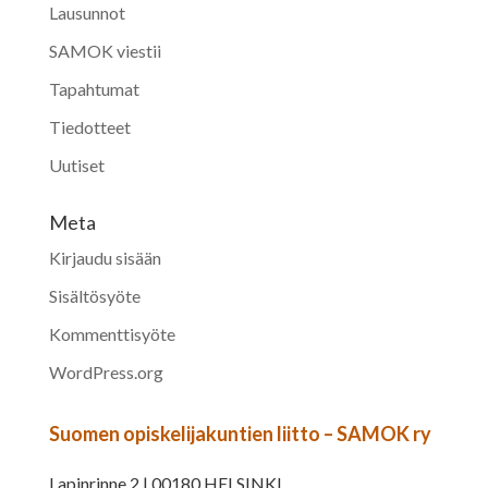
Lausunnot
SAMOK viestii
Tapahtumat
Tiedotteet
Uutiset
Meta
Kirjaudu sisään
Sisältösyöte
Kommenttisyöte
WordPress.org
Suomen opiskelijakuntien liitto – SAMOK ry
Lapinrinne 2 | 00180 HELSINKI