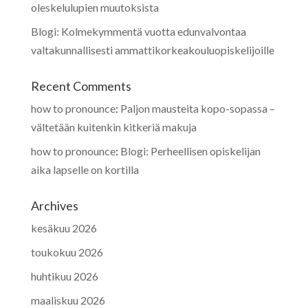
oleskelulupien muutoksista
Blogi: Kolmekymmentä vuotta edunvalvontaa
valtakunnallisesti ammattikorkeakouluopiskelijoille
Recent Comments
how to pronounce
:
Paljon mausteita kopo-sopassa –
vältetään kuitenkin kitkeriä makuja
how to pronounce
:
Blogi: Perheellisen opiskelijan
aika lapselle on kortilla
Archives
kesäkuu 2026
toukokuu 2026
huhtikuu 2026
maaliskuu 2026