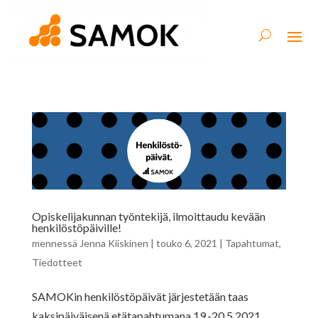
Opiskelijakunnan työntekijä, ilmoittaudu kevään
henkilöstöpäiville!
mennessä
Jenna Kiiskinen
|
touko 6, 2021
|
Tapahtumat
,
Tiedotteet
SAMOKin henkilöstöpäivät järjestetään taas
kaksipäiväisenä etätapahtumana 19.-20.5.2021.