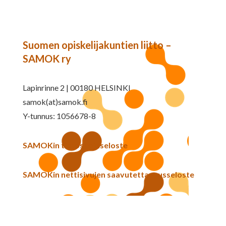
Suomen opiskelijakuntien liitto –
SAMOK ry
Lapinrinne 2 | 00180 HELSINKI
samok(at)samok.fi
Y-tunnus: 1056678-8
SAMOKin tietosuojaseloste
SAMOKin nettisivujen saavutettavuusseloste