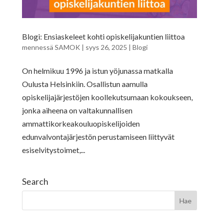
Blogi: Ensiaskeleet kohti opiskelijakuntien liittoa
mennessä
SAMOK
|
syys 26, 2025
|
Blogi
On helmikuu 1996 ja istun yöjunassa matkalla
Oulusta Helsinkiin. Osallistun aamulla
opiskelijajärjestöjen koollekutsumaan kokoukseen,
jonka aiheena on valtakunnallisen
ammattikorkeakouluopiskelijoiden
edunvalvontajärjestön perustamiseen liittyvät
esiselvitystoimet,...
Search