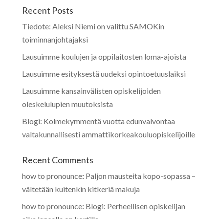
Recent Posts
Tiedote: Aleksi Niemi on valittu SAMOKin
toiminnanjohtajaksi
Lausuimme koulujen ja oppilaitosten loma-ajoista
Lausuimme esityksestä uudeksi opintoetuuslaiksi
Lausuimme kansainvälisten opiskelijoiden
oleskelulupien muutoksista
Blogi: Kolmekymmentä vuotta edunvalvontaa
valtakunnallisesti ammattikorkeakouluopiskelijoille
Recent Comments
how to pronounce
:
Paljon mausteita kopo-sopassa –
vältetään kuitenkin kitkeriä makuja
how to pronounce
:
Blogi: Perheellisen opiskelijan