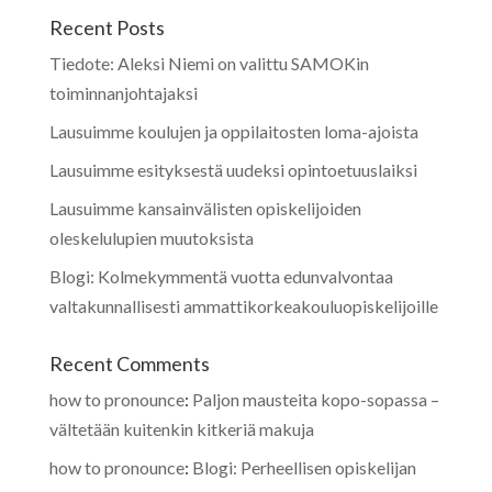
Recent Posts
Tiedote: Aleksi Niemi on valittu SAMOKin
toiminnanjohtajaksi
Lausuimme koulujen ja oppilaitosten loma-ajoista
Lausuimme esityksestä uudeksi opintoetuuslaiksi
Lausuimme kansainvälisten opiskelijoiden
oleskelulupien muutoksista
Blogi: Kolmekymmentä vuotta edunvalvontaa
valtakunnallisesti ammattikorkeakouluopiskelijoille
Recent Comments
how to pronounce
:
Paljon mausteita kopo-sopassa –
vältetään kuitenkin kitkeriä makuja
how to pronounce
:
Blogi: Perheellisen opiskelijan