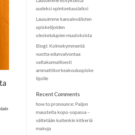
Lausuimme esityksestä
uudeksi opintoetuuslaiksi
Lausuimme kansainvälisten
opiskelijoiden
oleskelulupien muutoksista
Blogi: Kolmekymmentä
vuotta edunvalvontaa
valtakunnallisesti
ammattikorkeakouluopiske
lijoille
ta
Recent Comments
how to pronounce
:
Paljon
olain
mausteita kopo-sopassa –
vältetään kuitenkin kitkeriä
makuja