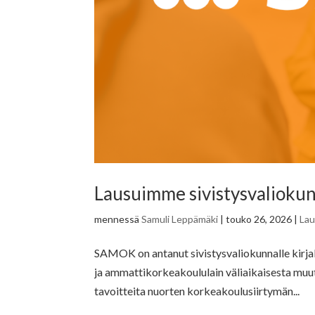
Lausuimme sivistysvaliokunn
mennessä
Samuli Leppämäki
|
touko 26, 2026
|
La
SAMOK on antanut sivistysvaliokunnalle kirjall
ja ammattikorkeakoululain väliaikaisesta muu
tavoitteita nuorten korkeakoulusiirtymän...