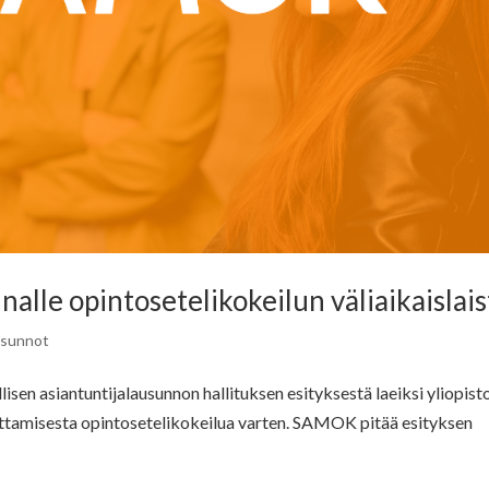
alle opintosetelikokeilun väliaikaislais
usunnot
isen asiantuntijalausunnon hallituksen esityksestä laeiksi yliopist
ttamisesta opintosetelikokeilua varten. SAMOK pitää esityksen