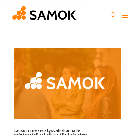
Lausuimme sivistysvaliokunnalle
opintosetelikokeilun väliaikaislaista