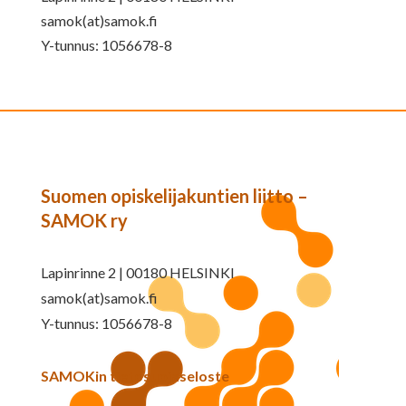
samok(at)samok.fi
Y-tunnus: 1056678-8
Suomen opiskelijakuntien liitto –
SAMOK ry
Lapinrinne 2 | 00180 HELSINKI
samok(at)samok.fi
Y-tunnus: 1056678-8
SAMOKin tietosuojaseloste