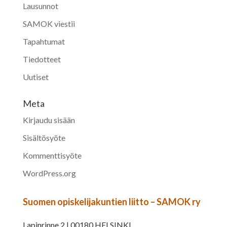
Lausunnot
SAMOK viestii
Tapahtumat
Tiedotteet
Uutiset
Meta
Kirjaudu sisään
Sisältösyöte
Kommenttisyöte
WordPress.org
Suomen opiskelijakuntien liitto – SAMOK ry
Lapinrinne 2 | 00180 HELSINKI