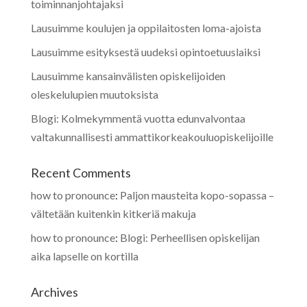
toiminnanjohtajaksi
Lausuimme koulujen ja oppilaitosten loma-ajoista
Lausuimme esityksestä uudeksi opintoetuuslaiksi
Lausuimme kansainvälisten opiskelijoiden
oleskelulupien muutoksista
Blogi: Kolmekymmentä vuotta edunvalvontaa
valtakunnallisesti ammattikorkeakouluopiskelijoille
Recent Comments
how to pronounce
:
Paljon mausteita kopo-sopassa –
vältetään kuitenkin kitkeriä makuja
how to pronounce
:
Blogi: Perheellisen opiskelijan
aika lapselle on kortilla
Archives