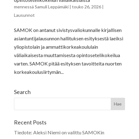
mennessä
Samuli Leppämäki
|
touko 26, 2026
|
Lausunnot
SAMOK on antanut sivistysvaliokunnalle kirjallisen
asiantuntijalausunnon hallituksen esityksestä laeiksi
yliopistolain ja ammattikorkeakoululain
väliaikaisesta muuttamisesta opintosetelikokeilua
varten. SAMOK pitää esityksen tavoitteita nuorten
korkeakoulusiirtymän...
Search
Recent Posts
Tiedote: Aleksi Niemi on valittu SAMOKin