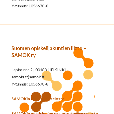
Y-tunnus: 1056678-8
Suomen opiskelijakuntien liitto –
SAMOK ry
Lapinrinne 2 | 00180 HELSINKI
samok(at)samok.fi
Y-tunnus: 1056678-8
SAMOKin tietosuojaseloste
SAMOKin nettisivujen saavutettavuusseloste