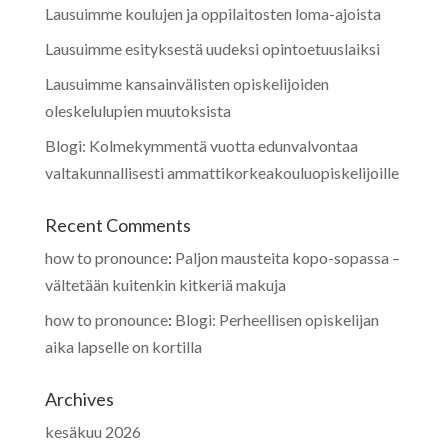
Lausuimme koulujen ja oppilaitosten loma-ajoista
Lausuimme esityksestä uudeksi opintoetuuslaiksi
Lausuimme kansainvälisten opiskelijoiden
oleskelulupien muutoksista
Blogi: Kolmekymmentä vuotta edunvalvontaa
valtakunnallisesti ammattikorkeakouluopiskelijoille
Recent Comments
how to pronounce
:
Paljon mausteita kopo-sopassa –
vältetään kuitenkin kitkeriä makuja
how to pronounce
:
Blogi: Perheellisen opiskelijan
aika lapselle on kortilla
Archives
kesäkuu 2026