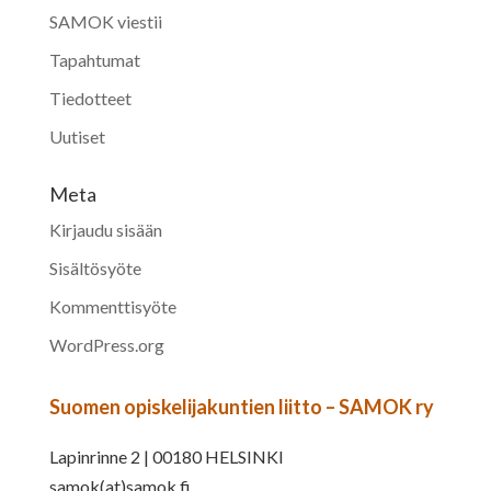
SAMOK viestii
Tapahtumat
Tiedotteet
Uutiset
Meta
Kirjaudu sisään
Sisältösyöte
Kommenttisyöte
WordPress.org
Suomen opiskelijakuntien liitto – SAMOK ry
Lapinrinne 2 | 00180 HELSINKI
samok(at)samok.fi