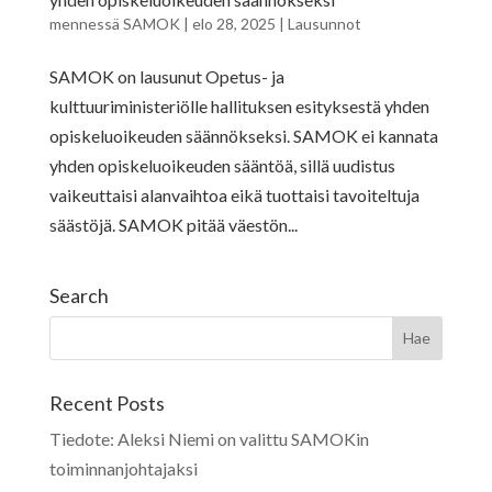
mennessä
SAMOK
|
elo 28, 2025
|
Lausunnot
SAMOK on lausunut Opetus- ja
kulttuuriministeriölle hallituksen esityksestä yhden
opiskeluoikeuden säännökseksi. SAMOK ei kannata
yhden opiskeluoikeuden sääntöä, sillä uudistus
vaikeuttaisi alanvaihtoa eikä tuottaisi tavoiteltuja
säästöjä. SAMOK pitää väestön...
Search
Recent Posts
Tiedote: Aleksi Niemi on valittu SAMOKin
toiminnanjohtajaksi