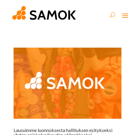
Lausuimme luonnoksesta hallituksen esitykseksi
yhden opiskeluoikeuden säännökseksi