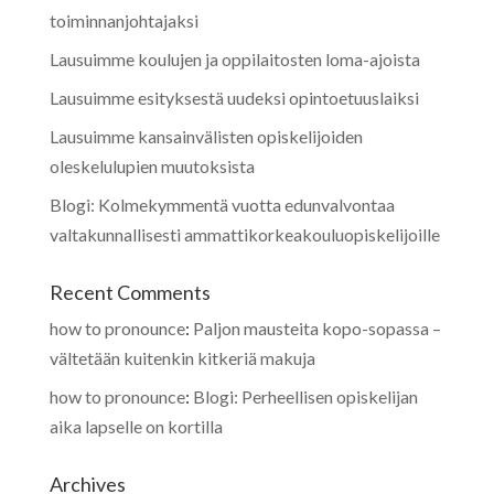
toiminnanjohtajaksi
Lausuimme koulujen ja oppilaitosten loma-ajoista
Lausuimme esityksestä uudeksi opintoetuuslaiksi
Lausuimme kansainvälisten opiskelijoiden
oleskelulupien muutoksista
Blogi: Kolmekymmentä vuotta edunvalvontaa
valtakunnallisesti ammattikorkeakouluopiskelijoille
Recent Comments
how to pronounce
:
Paljon mausteita kopo-sopassa –
vältetään kuitenkin kitkeriä makuja
how to pronounce
:
Blogi: Perheellisen opiskelijan
aika lapselle on kortilla
Archives