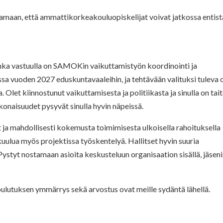
maan, että ammattikorkeakouluopiskelijat voivat jatkossa entist
ka vastuulla on SAMOKin vaikuttamistyön koordinointi ja
a vuoden 2027 eduskuntavaaleihin, ja tehtävään valituksi tuleva 
Olet kiinnostunut vaikuttamisesta ja politiikasta ja sinulla on tai
konaisuudet pysyvät sinulla hyvin näpeissä.
t ja mahdollisesti kokemusta toimimisesta ulkoisella rahoituksella
 kuulua myös projektissa työskentelyä. Hallitset hyvin suuria
 Pystyt nostamaan asioita keskusteluun organisaation sisällä, jäsen
ulutuksen ymmärrys sekä arvostus ovat meille sydäntä lähellä.