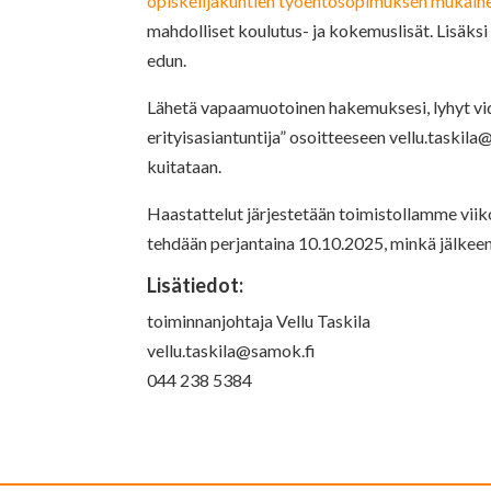
opiskelijakuntien työehtosopimuksen mukain
mahdolliset koulutus- ja kokemuslisät. Lisäks
edun.
Lähetä vapaamuotoinen hakemuksesi, lyhyt vide
erityisasiantuntija” osoitteeseen
vellu.taskila
kuitataan.
Haastattelut järjestetään toimistollamme viiko
tehdään perjantaina 10.10.2025, minkä jälkeen va
Lisätiedot:
toiminnanjohtaja Vellu Taskila
vellu.taskila@samok.fi
044 238 5384