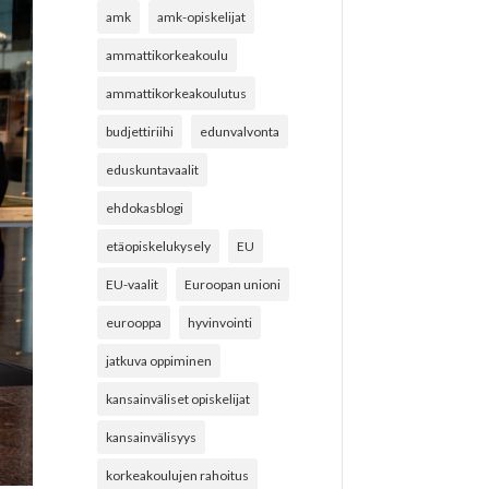
amk
amk-opiskelijat
ammattikorkeakoulu
ammattikorkeakoulutus
budjettiriihi
edunvalvonta
eduskuntavaalit
ehdokasblogi
etäopiskelukysely
EU
EU-vaalit
Euroopan unioni
eurooppa
hyvinvointi
jatkuva oppiminen
kansainväliset opiskelijat
kansainvälisyys
korkeakoulujen rahoitus