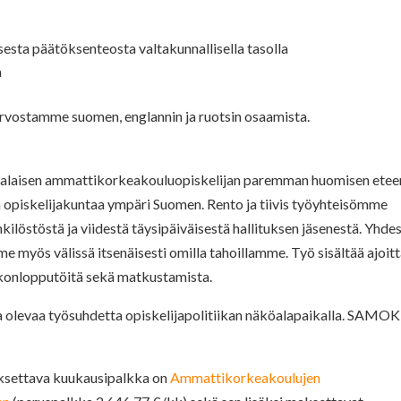
sesta päätöksenteosta valtakunnallisella tasolla
a
i arvostamme suomen, englannin ja ruotsin osaamista.
alaisen ammattikorkeakouluopiskelijan paremman huomisen etee
opiskelijakuntaa ympäri Suomen. Rento ja tiivis työyhteisömme
ilöstöstä ja viidestä täysipäiväisestä hallituksen jäsenestä. Yhde
 myös välissä itsenäisesti omilla tahoillamme. Työ sisältää ajoitt
 viikonlopputöitä sekä matkustamista.
a olevaa työsuhdetta opiskelijapolitiikan näköalapaikalla. SAMOK
aksettava kuukausipalkka on
Ammattikorkeakoulujen