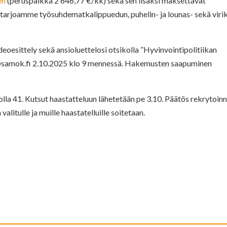
en
(peruspalkka 2 646,77 €/kk) sekä sen lisäksi maksettavat
i tarjoamme työsuhdematkalippuedun, puhelin- ja lounas- sekä viri
oesittely sekä ansioluettelosi otsikolla ”Hyvinvointipolitiikan
@samok.fi
2.10.2025 klo 9 mennessä. Hakemusten saapuminen
lla 41. Kutsut haastatteluun lähetetään pe 3.10. Päätös rekrytoinn
litulle ja muille haastatelluille soitetaan.