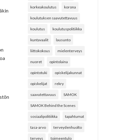
korkeakoulutus
korona
äkin
koulutuksen saavutettavuus
koulutus
koulutuspolitiikka
kuntavaalit
lausunto
on
liittokokous
mielenterveys
toa
nuoret
opintolaina
opintotuki
opiskelijakunnat
opiskelijat
rekry
saavutettavuus
SAMOK
istön
SAMOK Behind the Scenes
sosiaalipolitiikka
tapahtumat
tasa-arvo
terveydenhuolto
terveys
toimeentulo