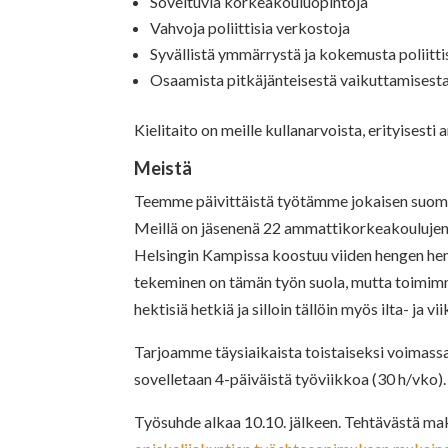
Soveltuvia korkeakouluopintoja
Vahvoja poliittisia verkostoja
Syvällistä ymmärrystä ja kokemusta poliitti
Osaamista pitkäjänteisestä vaikuttamisest
Kielitaito on meille kullanarvoista, erityisest
Meistä
Teemme päivittäistä työtämme jokaisen suom
Meillä on jäsenenä 22 ammattikorkeakoulujen 
Helsingin Kampissa koostuu viiden hengen henk
tekeminen on tämän työn suola, mutta toimimme
hektisiä hetkiä ja silloin tällöin myös ilta- ja
Tarjoamme täysiaikaista toistaiseksi voimass
sovelletaan 4-päiväistä työviikkoa (30 h/vko).
Työsuhde alkaa 10.10. jälkeen. Tehtävästä m