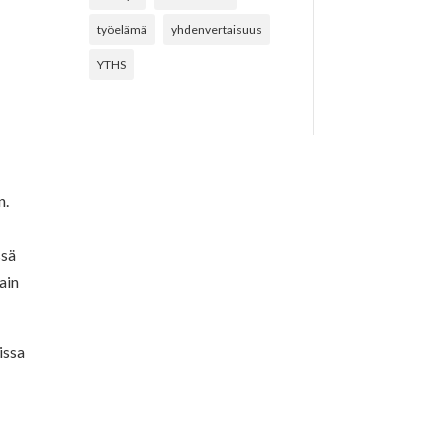
työelämä
yhdenvertaisuus
YTHS
n.
ssä
ain
issa