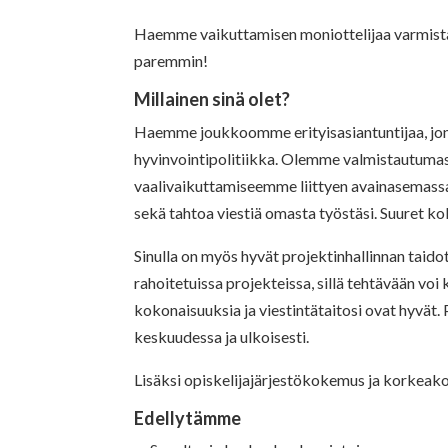
Haemme vaikuttamisen moniottelijaa varmista
paremmin!
Millainen sinä olet?
Haemme joukkoomme erityisasiantuntijaa, jon
hyvinvointipolitiikka. Olemme valmistautumass
vaalivaikuttamiseemme liittyen avainasemassa. 
sekä tahtoa viestiä omasta työstäsi. Suuret ko
Sinulla on myös hyvät projektinhallinnan taido
rahoitetuissa projekteissa, sillä tehtävään voi
kokonaisuuksia ja viestintätaitosi ovat hyvät.
keskuudessa ja ulkoisesti.
Lisäksi opiskelijajärjestökokemus ja korkeako
Edellytämme