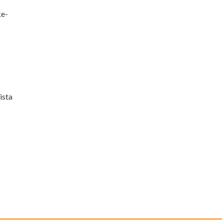
ke-
ista