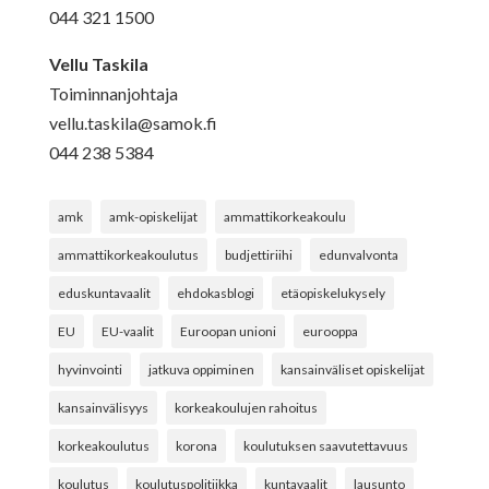
044 321 1500
Vellu Taskila
Toiminnanjohtaja
vellu.taskila@samok.fi
044 238 5384
amk
amk-opiskelijat
ammattikorkeakoulu
ammattikorkeakoulutus
budjettiriihi
edunvalvonta
eduskuntavaalit
ehdokasblogi
etäopiskelukysely
EU
EU-vaalit
Euroopan unioni
eurooppa
hyvinvointi
jatkuva oppiminen
kansainväliset opiskelijat
kansainvälisyys
korkeakoulujen rahoitus
korkeakoulutus
korona
koulutuksen saavutettavuus
koulutus
koulutuspolitiikka
kuntavaalit
lausunto