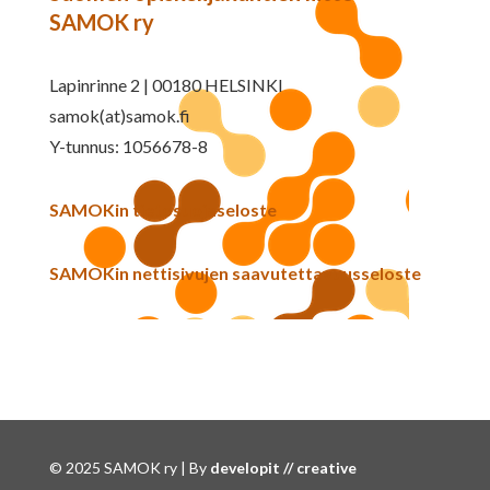
SAMOK ry
Lapinrinne 2 | 00180 HELSINKI
samok(at)samok.fi
Y-tunnus: 1056678-8
SAMOKin tietosuojaseloste
SAMOKin nettisivujen saavutettavuusseloste
© 2025 SAMOK ry | By
developit // creative