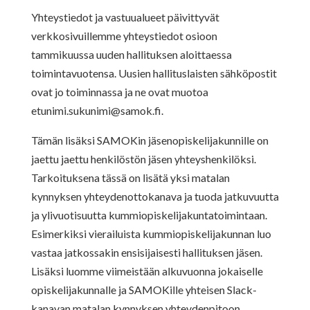
Yhteystiedot ja vastuualueet päivittyvät
verkkosivuillemme yhteystiedot osioon
tammikuussa uuden hallituksen aloittaessa
toimintavuotensa. Uusien hallituslaisten sähköpostit
ovat jo toiminnassa ja ne ovat muotoa
etunimi.sukunimi@samok.fi
.
Tämän lisäksi SAMOKin jäsenopiskelijakunnille on
jaettu jaettu henkilöstön jäsen yhteyshenkilöksi.
Tarkoituksena tässä on lisätä yksi matalan
kynnyksen yhteydenottokanava ja tuoda jatkuvuutta
ja ylivuotisuutta kummiopiskelijakuntatoimintaan.
Esimerkiksi vierailuista kummiopiskelijakunnan luo
vastaa jatkossakin ensisijaisesti hallituksen jäsen.
Lisäksi luomme viimeistään alkuvuonna jokaiselle
opiskelijakunnalle ja SAMOKille yhteisen Slack-
kanavan matalan kynnyksen yhteydenpitoon.