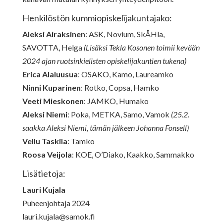
Henkilöstön kummiopiskelijakuntajako:
Aleksi Airaksinen
: ASK, Novium, SkÅHla,
SAVOTTA, Helga
(Lisäksi Tekla Kosonen toimii kevään
2024 ajan ruotsinkielisten opiskelijakuntien tukena)
Erica Alaluusua
: OSAKO, Kamo, Laureamko
Ninni Kuparinen
: Rotko, Copsa, Hamko
Veeti Mieskonen
: JAMKO, Humako
Aleksi Niemi
: Poka, METKA, Samo, Vamok
(25.2.
saakka Aleksi Niemi, tämän jälkeen Johanna Fonsell)
Vellu Taskila
: Tamko
Roosa Veijola
: KOE, O’Diako, Kaakko, Sammakko
Lisätietoja:
Lauri Kujala
Puheenjohtaja 2024
lauri.kujala@samok.fi