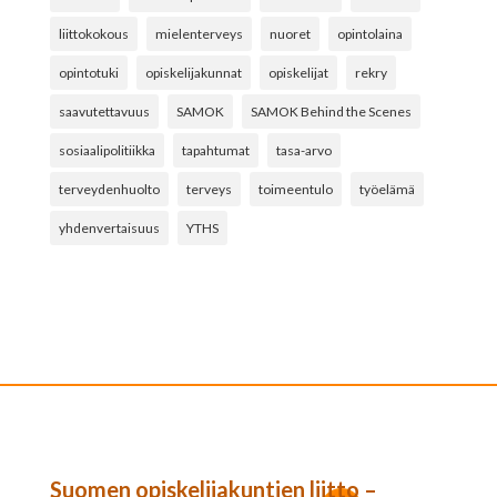
liittokokous
mielenterveys
nuoret
opintolaina
opintotuki
opiskelijakunnat
opiskelijat
rekry
saavutettavuus
SAMOK
SAMOK Behind the Scenes
sosiaalipolitiikka
tapahtumat
tasa-arvo
terveydenhuolto
terveys
toimeentulo
työelämä
yhdenvertaisuus
YTHS
Suomen opiskelijakuntien liitto –