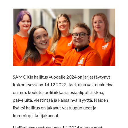
SAMOKin hallitus vuodelle 2024 on järjestäytynyt
kokouksessaan 14.12.2023. Jaettuina vastuualueina
on mm. koulutuspolitiikkaa, sosiaalipolitiikkaa,
palveluita, viestintää ja kansainvälisyyttä. Näiden
lisäksi hallitus on jakanut vastuupuolueet ja
kummiopiskelijakunnat.
Hallituksen vastuualueet 1.1.2024 alkaen ovat