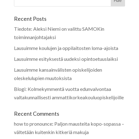
Recent Posts
Tiedote: Aleksi Niemi on valittu SAMOKin
toiminnanjohtajaksi
Lausuimme koulujen ja oppilaitosten loma-ajoista
Lausuimme esityksestä uudeksi opintoetuuslaiksi
Lausuimme kansainvälisten opiskelijoiden
oleskelulupien muutoksista
Blogi: Kolmekymmentä vuotta edunvalvontaa
valtakunnallisesti ammattikorkeakouluopiskelijoille
Recent Comments
how to pronounce
:
Paljon mausteita kopo-sopassa –
vältetään kuitenkin kitkeriä makuja