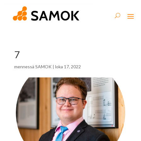
7
mennessä
SAMOK
|
loka 17, 2022