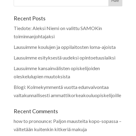
Recent Posts
Tiedote: Aleksi Niemi on valittu SAMOKin
toiminnanjohtajaksi
Lausuimme koulujen ja oppilaitosten loma-ajoista
Lausuimme esityksestä uudeksi opintoetuuslaiksi
Lausuimme kansainvälisten opiskelijoiden
oleskelulupien muutoksista
Blogi: Kolmekymmentä vuotta edunvalvontaa
valtakunnallisesti ammattikorkeakouluopiskelijoille
Recent Comments
how to pronounce
:
Paljon mausteita kopo-sopassa –
vältetään kuitenkin kitkeriä makuja