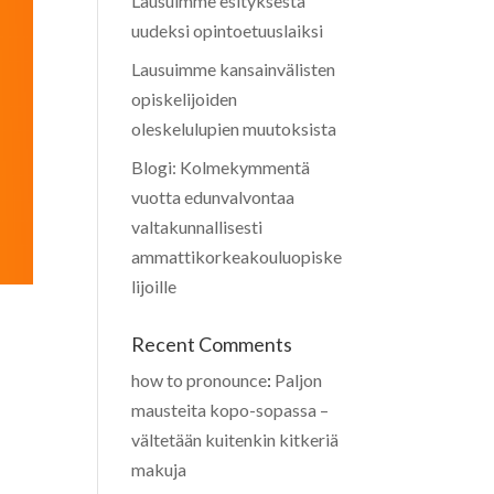
Lausuimme esityksestä
uudeksi opintoetuuslaiksi
Lausuimme kansainvälisten
opiskelijoiden
oleskelulupien muutoksista
Blogi: Kolmekymmentä
vuotta edunvalvontaa
valtakunnallisesti
ammattikorkeakouluopiske
lijoille
Recent Comments
how to pronounce
:
Paljon
mausteita kopo-sopassa –
vältetään kuitenkin kitkeriä
makuja