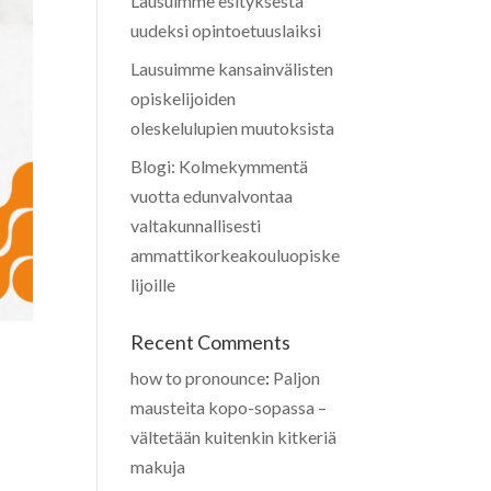
Lausuimme esityksestä
uudeksi opintoetuuslaiksi
Lausuimme kansainvälisten
opiskelijoiden
oleskelulupien muutoksista
Blogi: Kolmekymmentä
vuotta edunvalvontaa
valtakunnallisesti
ammattikorkeakouluopiske
lijoille
Recent Comments
how to pronounce
:
Paljon
mausteita kopo-sopassa –
vältetään kuitenkin kitkeriä
makuja