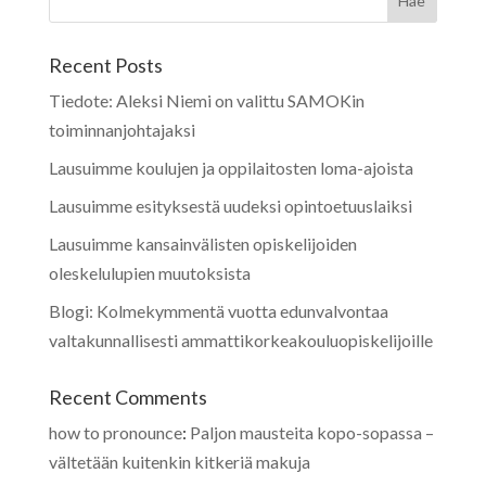
Recent Posts
Tiedote: Aleksi Niemi on valittu SAMOKin
toiminnanjohtajaksi
Lausuimme koulujen ja oppilaitosten loma-ajoista
Lausuimme esityksestä uudeksi opintoetuuslaiksi
Lausuimme kansainvälisten opiskelijoiden
oleskelulupien muutoksista
Blogi: Kolmekymmentä vuotta edunvalvontaa
valtakunnallisesti ammattikorkeakouluopiskelijoille
Recent Comments
how to pronounce
:
Paljon mausteita kopo-sopassa –
vältetään kuitenkin kitkeriä makuja