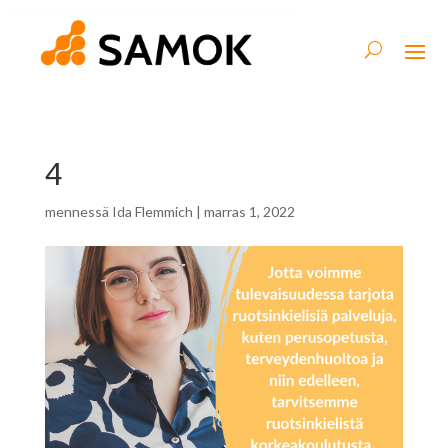
4
mennessä
Ida Flemmich
|
marras 1, 2022