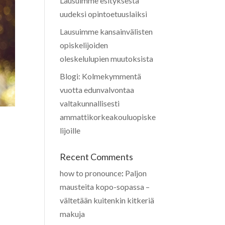
Lausuimme esityksestä
uudeksi opintoetuuslaiksi
Lausuimme kansainvälisten
opiskelijoiden
oleskelulupien muutoksista
Blogi: Kolmekymmentä
vuotta edunvalvontaa
valtakunnallisesti
ammattikorkeakouluopiske
lijoille
Recent Comments
how to pronounce
:
Paljon
mausteita kopo-sopassa –
vältetään kuitenkin kitkeriä
makuja